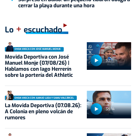
cerrar la playa durante una hora
+
Lo
escuchado
ONDA VASCA CON JOSÉ MANUEL MONJE
Movida Deportiva con José
52:11
Manuel Monje (07/08/26) |
Hablamos con Iago Herrerín
sobre la portería del Athletic
ONDA VASCA CON JUANJO LUSA Y SAMU VALCÁRCEL
La Movida Deportiva (07.08.26):
55:14
A Colonia en pleno volcán de
rumores