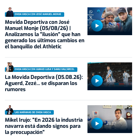
ONDA VASCA CON JOSÉ MANUEL MONJE
Movida Deportiva con José
52:42
Manuel Monje (05/08/26) |
Analizamos la "ilusión" que han
generado los últimos cambios en
el banquillo del Athletic
ONDA VASCA CON JUANJO LUSA Y SAMU VALCÁRCEL
La Movida Deportiva (05.08.26):
55:18
Aguerd, Zezé... se disparan los
rumores
LAS MAÑANAS DE ONDA VASCA
Mikel Irujo: "En 2026 la industria
28:37
navarra está dando signos para
la preocupación"