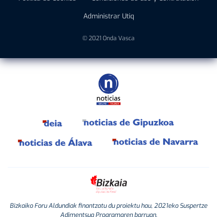
Administrar Utiq
© 2021 Onda Vasca
Bizkaiko Foru Aldundiak finantzatu du proiektu hau, 2021eko Suspertze
Adimentsua Programaren barruan.