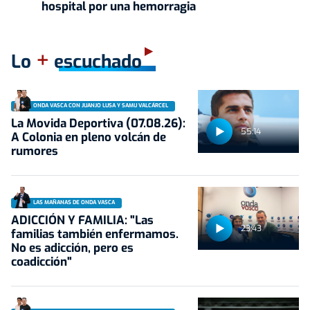
hospital por una hemorragia
+
Lo
escuchado
ONDA VASCA CON JUANJO LUSA Y SAMU VALCÁRCEL
La Movida Deportiva (07.08.26):
55:14
A Colonia en pleno volcán de
rumores
LAS MAÑANAS DE ONDA VASCA
ADICCIÓN Y FAMILIA: "Las
23:43
familias también enfermamos.
No es adicción, pero es
coadicción"