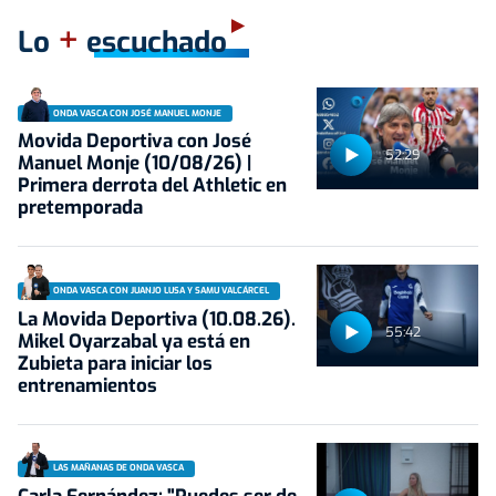
+
Lo
escuchado
ONDA VASCA CON JOSÉ MANUEL MONJE
Movida Deportiva con José
52:29
Manuel Monje (10/08/26) |
Primera derrota del Athletic en
pretemporada
ONDA VASCA CON JUANJO LUSA Y SAMU VALCÁRCEL
La Movida Deportiva (10.08.26).
55:42
Mikel Oyarzabal ya está en
Zubieta para iniciar los
entrenamientos
LAS MAÑANAS DE ONDA VASCA