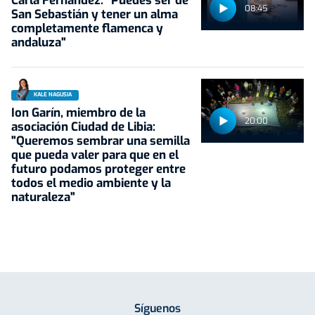
Carla Fernández: "Puedes ser de
08:45
San Sebastián y tener un alma
completamente flamenca y
andaluza"
KALE NAGUSIA
Ion Garín, miembro de la
20:00
asociación Ciudad de Libia:
"Queremos sembrar una semilla
que pueda valer para que en el
futuro podamos proteger entre
todos el medio ambiente y la
naturaleza"
Síguenos