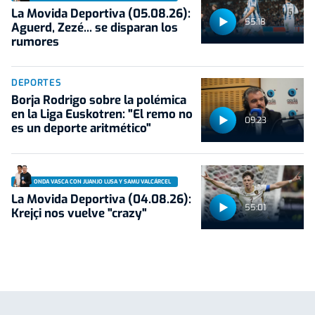
La Movida Deportiva (05.08.26):
55:18
Aguerd, Zezé... se disparan los
rumores
DEPORTES
Borja Rodrigo sobre la polémica
en la Liga Euskotren: "El remo no
09:23
es un deporte aritmético"
ONDA VASCA CON JUANJO LUSA Y SAMU VALCÁRCEL
La Movida Deportiva (04.08.26):
55:01
Krejçi nos vuelve "crazy"