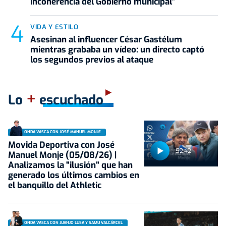
incoherencia del Gobierno municipal"
VIDA Y ESTILO
Asesinan al influencer César Gastélum
mientras grababa un vídeo: un directo captó
los segundos previos al ataque
+
Lo
escuchado
ONDA VASCA CON JOSÉ MANUEL MONJE
Movida Deportiva con José
52:42
Manuel Monje (05/08/26) |
Analizamos la "ilusión" que han
generado los últimos cambios en
el banquillo del Athletic
ONDA VASCA CON JUANJO LUSA Y SAMU VALCÁRCEL