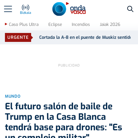
Bus
Bizkaia
Caso Plus Ultra
Eclipse
Incendios
Jaiak 2026
ada la A-8 en el puente de Muskiz sentido Cantabria
URGENTE
Cortada 
MUNDO
El futuro salón de baile de
Trump en la Casa Blanca
tendrá base para drones: "Es
un complejo militar"