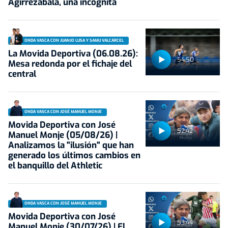
Agirrezabala, una incógnita
ONDA VASCA CON JUANJO LUSA Y SAMU VALCÁRCEL
La Movida Deportiva (06.08.26):
54:50
Mesa redonda por el fichaje del
central
ONDA VASCA CON JOSÉ MANUEL MONJE
Movida Deportiva con José
52:42
Manuel Monje (05/08/26) |
Analizamos la "ilusión" que han
generado los últimos cambios en
el banquillo del Athletic
ONDA VASCA CON JOSÉ MANUEL MONJE
Movida Deportiva con José
53:44
Manuel Monje (30/07/26) | El