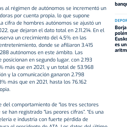
banqu
adas al régimen de autónomos se incrementó un
doras por cuenta propia, lo que supone
DEPO
o, la cifra de hombres autónomos se ajustó un
Borja
22, que dejaron el dato total en 2.11.214. En el
polém
observa un crecimiento del 4,5% en las
Eusko
es un
 entretenimiento, donde se afiliaron 3.415
aritm
.288 autónomos en este ámbito. Las
se posicionan en segundo lugar, con 2.193
 más que en 2021, y un total de 53.968
ción y la comunicación ganaron 2.798
% más que en 2021, hasta los 76.162
opia.
e del comportamiento de “los tres sectores
se han registrado “las peores cifras”. “Es una
lería e industria con fuerte pérdida de
ura el presidente de ATA. Los datos del último