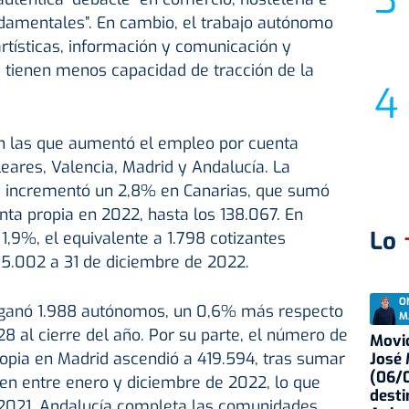
undamentales”. En cambio, el trabajo autónomo
artísticas, información y comunicación y
ue tienen menos capacidad de tracción de la
n las que aumentó el empleo por cuenta
leares, Valencia, Madrid y Andalucía. La
e incrementó un 2,8% en Canarias, que sumó
nta propia en 2022, hasta los 138.067. En
Lo
 1,9%, el equivalente a 1.798 cotizantes
95.002 a 31 de diciembre de 2022.
O
ganó 1.988 autónomos, un 0,6% más respecto
M
28 al cierre del año. Por su parte, el número de
Movid
ropia en Madrid ascendió a 419.594, tras sumar
José
(06/0
imen entre enero y diciembre de 2022, lo que
desti
021. Andalucía completa las comunidades