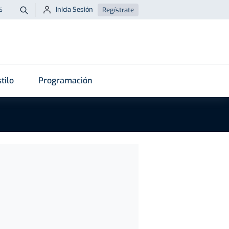
Inicia Sesión
Regístrate
6
Buscar
tilo
Programación