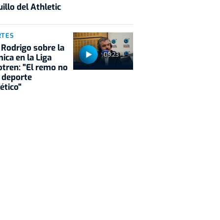
illo del Athletic
RTES
 Rodrigo sobre la
09:23
ica en la Liga
tren: "El remo no
 deporte
ético"