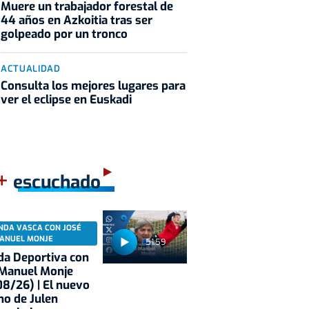
Muere un trabajador forestal de
44 años en Azkoitia tras ser
golpeado por un tronco
ACTUALIDAD
Consulta los mejores lugares para
ver el eclipse en Euskadi
+
escuchado
NDA VASCA CON JOSÉ
ANUEL MONJE
51:59
a Deportiva con
 Manuel Monje
8/26) | El nuevo
no de Julen