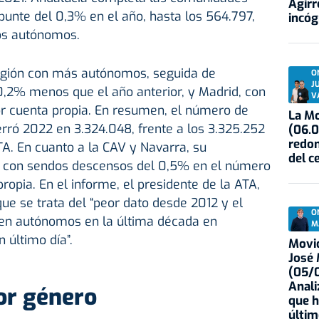
Agirr
punte del 0,3% en el año, hasta los 564.797,
incóg
os autónomos.
egión con más autónomos, seguida de
O
J
0,2% menos que el año anterior, y Madrid, con
V
or cuenta propia. En resumen, el número de
La Mo
rró 2022 en 3.324.048, frente a los 3.325.252
(06.0
redon
A. En cuanto a la CAV y Navarra, su
del c
 con sendos descensos del 0,5% en el número
opia. En el informe, el presidente de la ATA,
ue se trata del “peor dato desde 2012 y el
O
den autónomos en la última década en
M
n último día”.
Movid
José
(05/0
Anali
or género
que h
últim