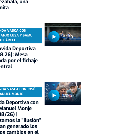
ezabala, una
nita
NDA VASCA CON
UANJO LUSA Y SAMU
54:50
ALCÁRCEL
vida Deportiva
8.26): Mesa
da por el fichaje
entral
NDA VASCA CON JOSÉ
ANUEL MONJE
52:42
a Deportiva con
 Manuel Monje
8/26) |
zamos la "ilusión"
an generado los
os cambios en el