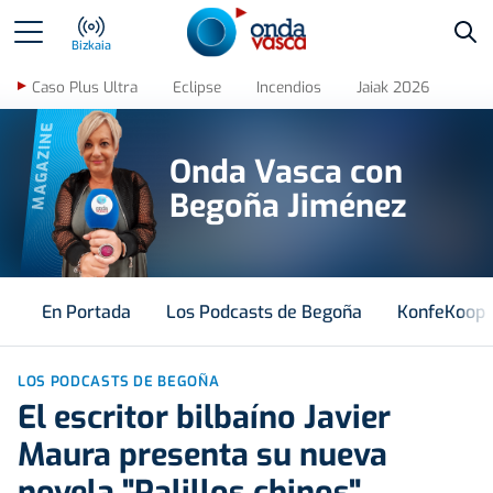
Bus
Bizkaia
Caso Plus Ultra
Eclipse
Incendios
Jaiak 2026
MAGAZINE
Onda Vasca con
Begoña Jiménez
En Portada
Los Podcasts de Begoña
KonfeKoop
LOS PODCASTS DE BEGOÑA
El escritor bilbaíno Javier
Maura presenta su nueva
novela "Palillos chinos"