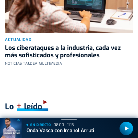
ACTUALIDAD
Los ciberataques a la industria, cada vez
más sofisticados y profesionales
NOTICIAS TALDEA MULTIMEDIA
+
Lo
leído
ACTUALIDAD
08:00 - 11:15
EN DIRECTO
Hallan muerto a un recién nacido en un armario
Onda Vasca con Imanol Arruti
después de que su madre ingresara en el