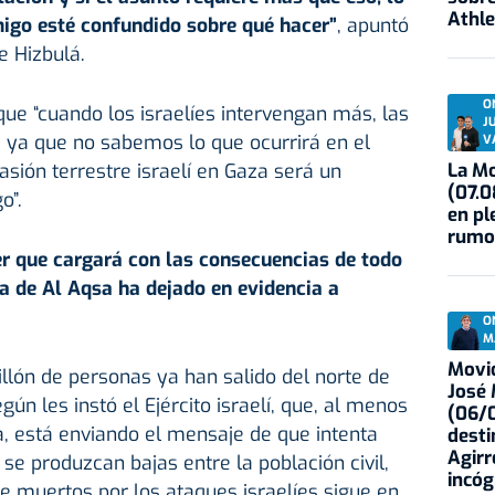
Athle
igo esté confundido sobre qué hacer”
, apuntó
e Hizbulá.
O
que “cuando los israelíes intervengan más, las
J
 ya que no sabemos lo que ocurrirá en el
V
La Mo
vasión terrestre israelí en Gaza será un
(07.0
o”.
en pl
rumo
r que cargará con las consecuencias de todo
a de Al Aqsa ha dejado en evidencia a
O
M
Movid
llón de personas ya han salido del norte de
José
gún les instó el Ejército israelí, que, al menos
(06/0
ca, está enviando el mensaje de que intenta
desti
Agirr
se produzcan bajas entre la población civil,
incóg
 muertos por los ataques israelíes sigue en