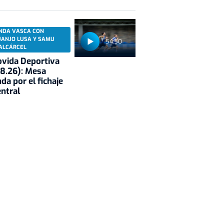
NDA VASCA CON
UANJO LUSA Y SAMU
54:50
ALCÁRCEL
vida Deportiva
8.26): Mesa
da por el fichaje
entral