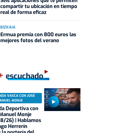
Seis aplicaciones que te permiten
compartir tu ubicación en tiempo
real de forma eficaz
BIZKAIA
Ermua premia con 800 euros las
mejores fotos del verano
+
escuchado
NDA VASCA CON JOSÉ
ANUEL MONJE
52:11
a Deportiva con
 Manuel Monje
08/26) | Hablamos
ago Herrerín
 la portería del