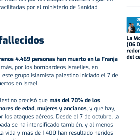
acilitadas por el ministerio de Sanidad
O
J
V
fallecidos
La Mo
(06.0
redon
del c
menos 4.469 personas han muerto en la Franja
amás, por los bombardeos israelíes, en
 este grupo islamista palestino iniciado el 7 de
ertos en Israel.
alestino precisó que
más del 70% de los
nores de edad, mujeres y ancianos
, y que hay,
 los ataques aéreos. Desde el 7 de octubre, la
pada se ha intensificado también, y al menos
la vida y más de 1.400 han resultado heridos