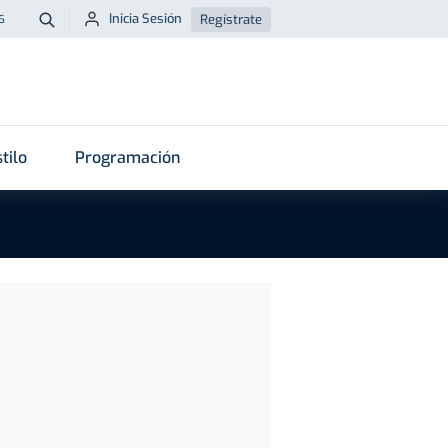
Inicia Sesión
Regístrate
6
Buscar
tilo
Programación