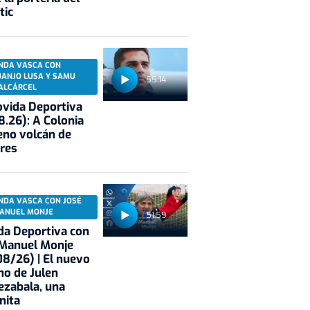
tic
NDA VASCA CON
UANJO LUSA Y SAMU
55:14
ALCÁRCEL
vida Deportiva
8.26): A Colonia
eno volcán de
res
NDA VASCA CON JOSÉ
ANUEL MONJE
51:59
a Deportiva con
 Manuel Monje
8/26) | El nuevo
no de Julen
ezabala, una
nita