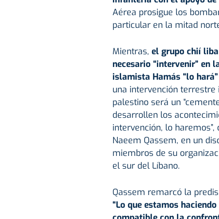
Aérea prosigue los bombar
particular en la mitad nort
Mientras,
el grupo chií lib
necesario “intervenir” en l
islamista Hamás “lo hará”
una intervención terrestre 
palestino será un “cemente
desarrollen los acontecimi
intervención, lo haremos”, 
Naeem Qassem, en un discu
miembros de su organizaci
el sur del Líbano.
Qassem remarcó la predispo
“Lo que estamos haciendo a
compatible con la confront