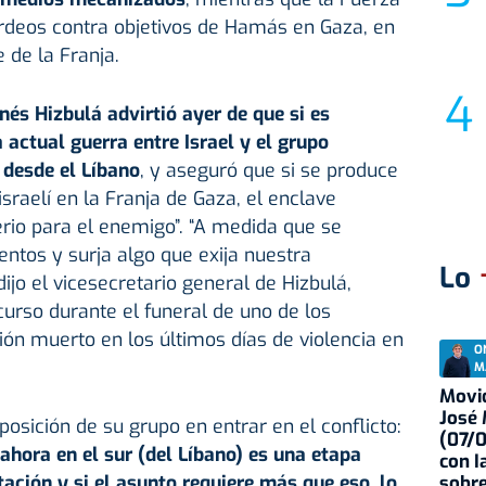
deos contra objetivos de Hamás en Gaza, en
e de la Franja.
anés Hizbulá advirtió ayer de que si es
a actual guerra entre Israel y el grupo
 desde el Líbano
, y aseguró que si se produce
israelí en la Franja de Gaza, el enclave
rio para el enemigo”. “A medida que se
entos y surja algo que exija nuestra
Lo
dijo el vicesecretario general de Hizbulá,
rso durante el funeral de uno de los
ón muerto en los últimos días de violencia en
O
M
Movid
José
sición de su grupo en entrar en el conflicto:
(07/
hora en el sur (del Líbano) es una etapa
con I
ación y si el asunto requiere más que eso, lo
sobre