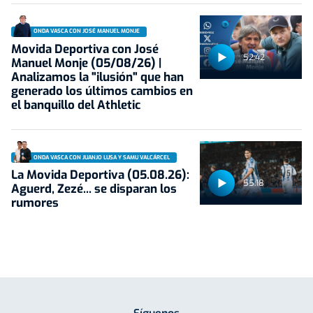
ONDA VASCA CON JOSÉ MANUEL MONJE
Movida Deportiva con José
52:42
Manuel Monje (05/08/26) |
Analizamos la "ilusión" que han
generado los últimos cambios en
el banquillo del Athletic
ONDA VASCA CON JUANJO LUSA Y SAMU VALCÁRCEL
La Movida Deportiva (05.08.26):
55:18
Aguerd, Zezé... se disparan los
rumores