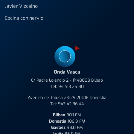
Javier Vizcaino
Cocina con nervio
Onda Vasca
C/ Padre Lojendio 2 - 1º 48008 Bilbao
Tel:
94 413 25 80
Avenida de Tolosa 23-25 20018 Donostia
Tel:
943 42 36 44
Bilbao
90.1 FM
Donostia
106.9 FM
Gasteiz
98.0 FM
Iruña
96.0 FM