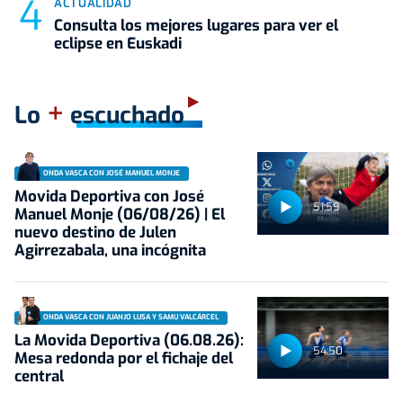
ACTUALIDAD
Consulta los mejores lugares para ver el
eclipse en Euskadi
+
Lo
escuchado
ONDA VASCA CON JOSÉ MANUEL MONJE
Movida Deportiva con José
51:59
Manuel Monje (06/08/26) | El
nuevo destino de Julen
Agirrezabala, una incógnita
ONDA VASCA CON JUANJO LUSA Y SAMU VALCÁRCEL
La Movida Deportiva (06.08.26):
54:50
Mesa redonda por el fichaje del
central