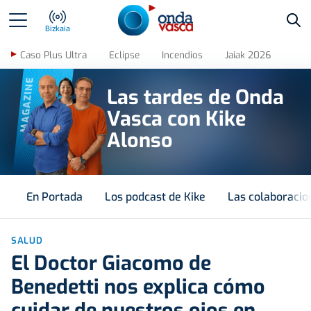
Bus
Bizkaia
Caso Plus Ultra
Eclipse
Incendios
Jaiak 2026
MAGAZINE
Las tardes de Onda
Vasca con Kike
Alonso
En Portada
Los podcast de Kike
Las colaboracio
SALUD
El Doctor Giacomo de
Benedetti nos explica cómo
cuidar de nuestros ojos en