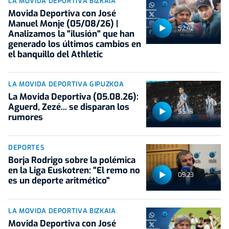
LA MOVIDA DEPORTIVA BIZKAIA
Movida Deportiva con José
Manuel Monje (05/08/26) |
52:42
Analizamos la "ilusión" que han
generado los últimos cambios en
el banquillo del Athletic
LA MOVIDA DEPORTIVA GIPUZKOA
La Movida Deportiva (05.08.26):
Aguerd, Zezé... se disparan los
55:18
rumores
DEPORTES
Borja Rodrigo sobre la polémica
en la Liga Euskotren: "El remo no
09:23
es un deporte aritmético"
LA MOVIDA DEPORTIVA BIZKAIA
Movida Deportiva con José