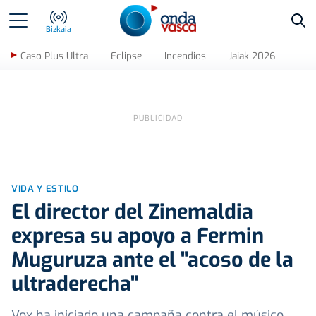
Bus
Bizkaia
Caso Plus Ultra
Eclipse
Incendios
Jaiak 2026
VIDA Y ESTILO
El director del Zinemaldia
expresa su apoyo a Fermin
Muguruza ante el "acoso de la
ultraderecha"
Vox ha iniciado una campaña contra el músico,