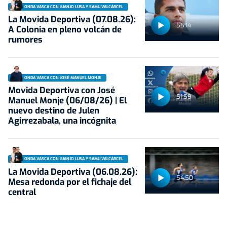
ONDA VASCA CON JUANJO LUSA Y SAMU VALCÁRCEL
La Movida Deportiva (07.08.26):
55:14
A Colonia en pleno volcán de
rumores
ONDA VASCA CON JOSÉ MANUEL MONJE
Movida Deportiva con José
51:59
Manuel Monje (06/08/26) | El
nuevo destino de Julen
Agirrezabala, una incógnita
ONDA VASCA CON JUANJO LUSA Y SAMU VALCÁRCEL
La Movida Deportiva (06.08.26):
54:50
Mesa redonda por el fichaje del
central