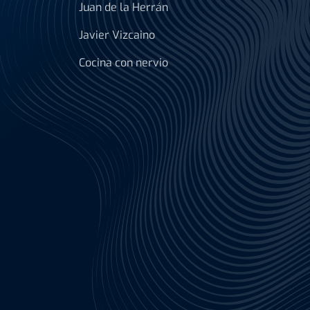
Juan de la Herrán
Javier Vizcaino
Cocina con nervio