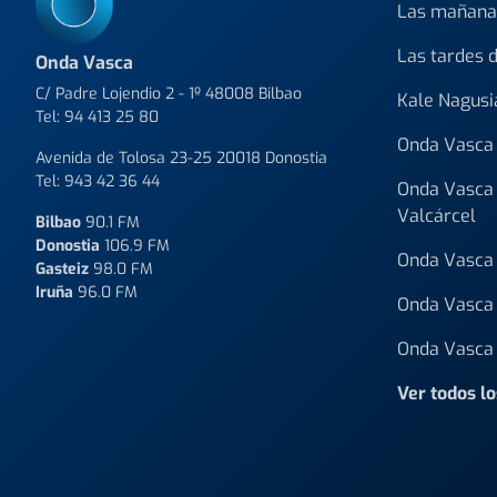
Las mañana
Las tardes 
Onda Vasca
C/ Padre Lojendio 2 - 1º 48008 Bilbao
Kale Nagusi
Tel:
94 413 25 80
Onda Vasca 
Avenida de Tolosa 23-25 20018 Donostia
Tel:
943 42 36 44
Onda Vasca 
Valcárcel
Bilbao
90.1 FM
Donostia
106.9 FM
Onda Vasca 
Gasteiz
98.0 FM
Iruña
96.0 FM
Onda Vasca 
Onda Vasca 
Ver todos l