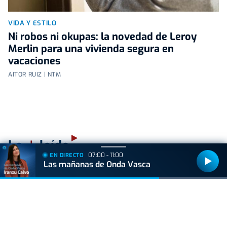
VIDA Y ESTILO
Ni robos ni okupas: la novedad de Leroy
Merlin para una vivienda segura en
vacaciones
AITOR RUIZ | NTM
+
Lo
leído
07:00 - 11:00
EN DIRECTO
Las mañanas de Onda Vasca
GIPUZKOA
Muere un trabajador forestal de 44 años en
Azkoitia tras ser golpeado por un tronco
ACTUALIDAD