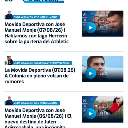
ONDA VASCA CON JOSÉ MANUEL MONJE
Movida Deportiva con José
52:11
Manuel Monje (07/08/26) |
Hablamos con Iago Herrerín
sobre la portería del Athletic
ONDA VASCA CON JUANJO LUSA Y SAMU VALCÁRCEL
La Movida Deportiva (07.08.26):
55:14
A Colonia en pleno volcán de
rumores
ONDA VASCA CON JOSÉ MANUEL MONJE
Movida Deportiva con José
51:59
Manuel Monje (06/08/26) | El
nuevo destino de Julen
Agirrezabala, una incógnita