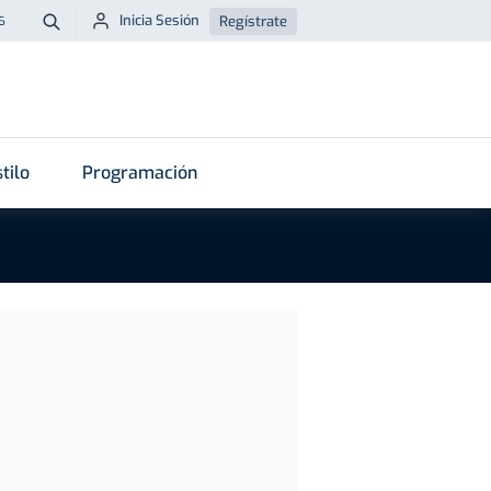
Inicia Sesión
Regístrate
6
Buscar
tilo
Programación