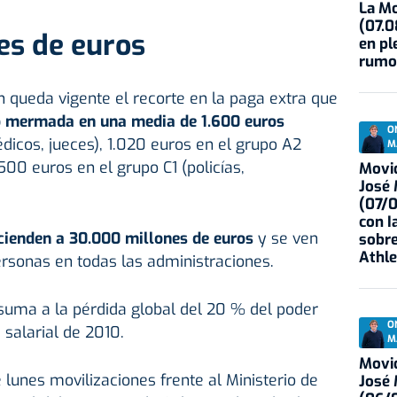
La Mo
(07.0
es de euros
en pl
rumo
ún queda vigente el recorte en la paga extra que
o mermada en una media de 1.600 euros
O
dicos, jueces), 1.020 euros en el grupo A2
M
00 euros en el grupo C1 (policías,
Movid
José
(07/
con I
cienden a 30.000 millones de euros
y se ven
sobre
Athle
rsonas en todas las administraciones.
 suma a la pérdida global del 20 % del poder
O
 salarial de 2010.
M
Movid
 lunes movilizaciones frente al Ministerio de
José