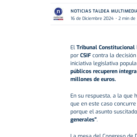
NOTICIAS TALDEA MULTIMEDI
16 de Diciembre 2024
2 min de 
El
Tribunal Constitucional
por
CSIF
contra la decisió
iniciativa legislativa popul
públicos recuperen íntegr
millones de euros.
En su respuesta, a la que h
que en este caso concurre
porque el asunto suscitad
generales"
.
La mesa del Congreso de 