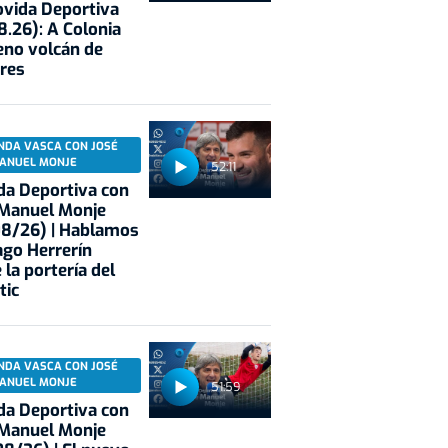
vida Deportiva
8.26): A Colonia
eno volcán de
res
NDA VASCA CON JOSÉ
ANUEL MONJE
52:11
a Deportiva con
 Manuel Monje
08/26) | Hablamos
ago Herrerín
 la portería del
tic
NDA VASCA CON JOSÉ
ANUEL MONJE
51:59
a Deportiva con
 Manuel Monje