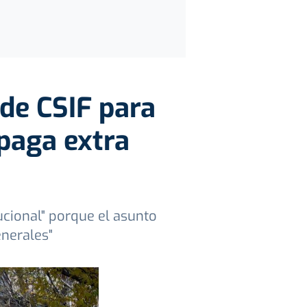
 de CSIF para
 paga extra
ucional" porque el asunto
enerales"