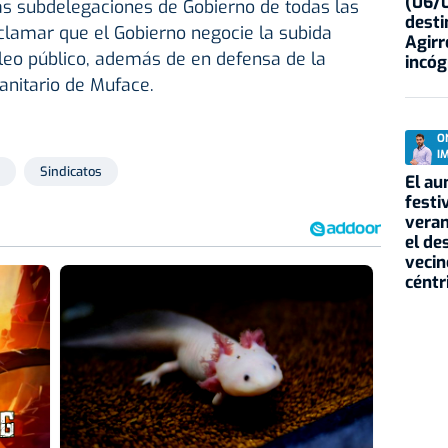
(06/0
as subdelegaciones de Gobierno de todas las
desti
eclamar que el Gobierno negocie la subida
Agirr
pleo público, además de en defensa de la
incóg
sanitario de Muface.
O
I
Sindicatos
El au
festi
veran
el de
vecin
céntr