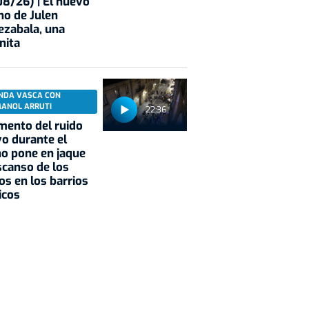
8/26) | El nuevo
no de Julen
ezabala, una
nita
NDA VASCA CON
MANOL ARRUTI
22:36
mento del ruido
vo durante el
o pone en jaque
scanso de los
os en los barrios
icos