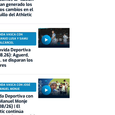
an generado los
os cambios en el
illo del Athletic
NDA VASCA CON
UANJO LUSA Y SAMU
55:18
ALCÁRCEL
vida Deportiva
8.26): Aguerd,
.. se disparan los
res
NDA VASCA CON JOSÉ
ANUEL MONJE
52:38
a Deportiva con
 Manuel Monje
8/26) | El
tic continúa