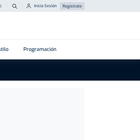
Inicia Sesión
Regístrate
6
Buscar
tilo
Programación