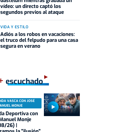
Gastélum mientras grababa un
vídeo: un directo captó los
segundos previos al ataque
VIDA Y ESTILO
Adiós a los robos en vacaciones:
el truco del felpudo para una casa
segura en verano
+
escuchado
NDA VASCA CON JOSÉ
ANUEL MONJE
52:42
a Deportiva con
 Manuel Monje
8/26) |
zamos la "ilusión"