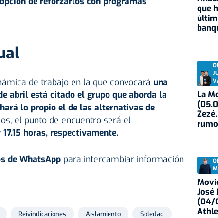
 opción de reforzarlos con programas
que h
últim
banqu
ual
O
J
inámica de trabajo en la que convocará
una
V
La Mo
de abril está citado el grupo que aborda la
(05.0
 hará lo propio el de las alternativas de
Zezé.
os, el punto de encuentro será el
rumo
 17.15 horas, respectivamente.
os de WhatsApp
para intercambiar información
O
M
Movid
José
(04/0
Athle
Reivindicaciones
Aislamiento
Soledad