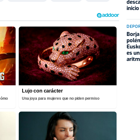
desca
inicio
DEPO
Borja
polém
Eusko
es un
aritm
Lujo con carácter
¡Cómo
Una joya para mujeres que no piden permiso