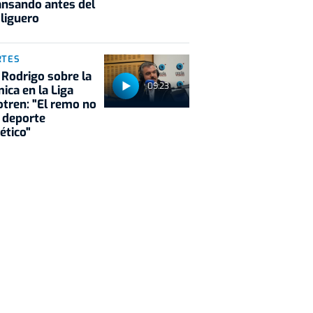
nsando antes del
 liguero
RTES
 Rodrigo sobre la
09:23
ica en la Liga
tren: "El remo no
 deporte
ético"