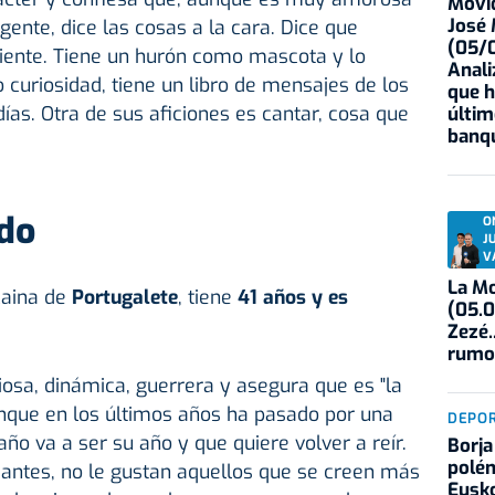
Movid
José
gente, dice las cosas a la cara. Dice que
(05/0
iente. Tiene un hurón como mascota y lo
Anali
 curiosidad, tiene un libro de mensajes de los
que h
ías. Otra de sus aficiones es cantar, cosa que
últim
banqu
edo
O
J
V
La Mo
zcaina de
Portugalete
, tiene
41 años y es
(05.0
Zezé.
rumo
osa, dinámica, guerrera y asegura que es "la
unque en los últimos años ha pasado por una
DEPO
ño va a ser su año y que quiere volver a reír.
Borja
polém
santes, no le gustan aquellos que se creen más
Eusko