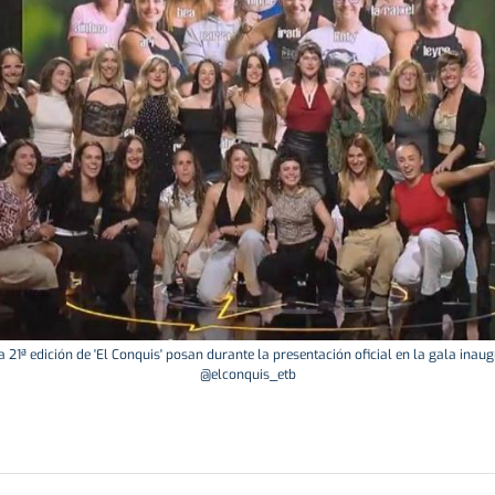
a 21ª edición de 'El Conquis' posan durante la presentación oficial en la gala ina
@elconquis_etb