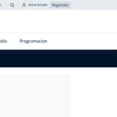
Inicia Sesión
Regístrate
6
Buscar
tilo
Programación