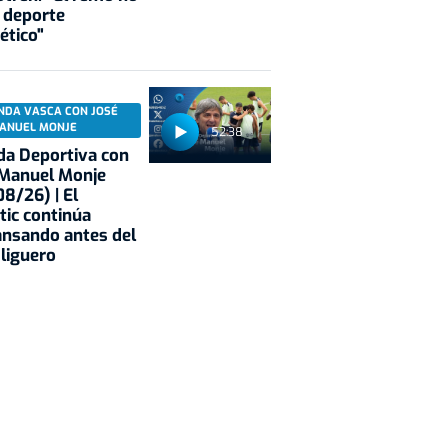
 deporte
ético"
NDA VASCA CON JOSÉ
ANUEL MONJE
52:38
a Deportiva con
 Manuel Monje
8/26) | El
tic continúa
nsando antes del
 liguero