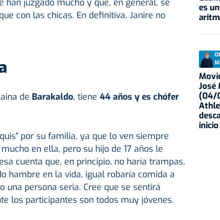
 le han juzgado mucho y que, en general, se
es un
que con las chicas. En definitiva, Janire no
aritm
O
a
M
Movid
José
(04/0
zcaina de
Barakaldo
, tiene
44 años y es chófer
Athle
desca
inicio
quis" por su familia, ya que lo ven siempre
 mucho en ella, pero su hijo de 17 años le
a cuenta que, en principio, no haría trampas,
do hambre en la vida, igual robaría comida a
o una persona seria. Cree que se sentirá
 los participantes son todos muy jóvenes.