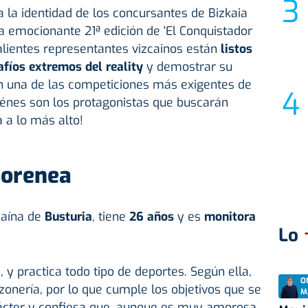
a la identidad de los concursantes de Bizkaia
 emocionante 21ª edición de 'El Conquistador
valientes representantes vizcainos están
listos
afíos extremos del reality
y demostrar su
en una de las competiciones más exigentes de
uiénes son los protagonistas que buscarán
 a lo más alto!
orenea
zcaína de
Busturia
, tiene
26 años
y es
monitora
Lo
 y practica todo tipo de deportes. Según ella,
O
zonería, por lo que cumple los objetivos que se
M
ácter y confiesa que, aunque es muy amorosa