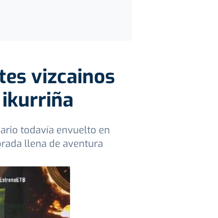
tes vizcainos
 ikurriña
nario todavía envuelto en
orada llena de aventura