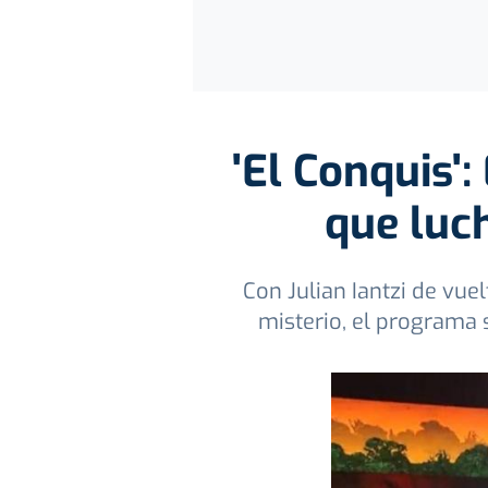
'El Conquis'
que luch
Con Julian Iantzi de vue
misterio, el programa 