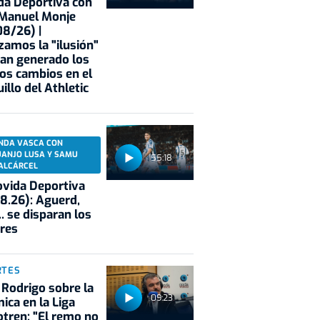
a Deportiva con
 Manuel Monje
8/26) |
zamos la "ilusión"
an generado los
os cambios en el
illo del Athletic
NDA VASCA CON
UANJO LUSA Y SAMU
55:18
ALCÁRCEL
vida Deportiva
8.26): Aguerd,
.. se disparan los
res
RTES
 Rodrigo sobre la
09:23
ica en la Liga
tren: "El remo no