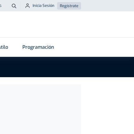
Inicia Sesión
Regístrate
6
Buscar
tilo
Programación