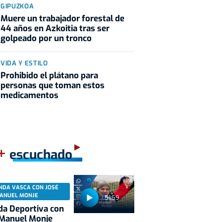
GIPUZKOA
Muere un trabajador forestal de
44 años en Azkoitia tras ser
golpeado por un tronco
VIDA Y ESTILO
Prohibido el plátano para
personas que toman estos
medicamentos
+
escuchado
NDA VASCA CON JOSÉ
ANUEL MONJE
51:59
a Deportiva con
 Manuel Monje