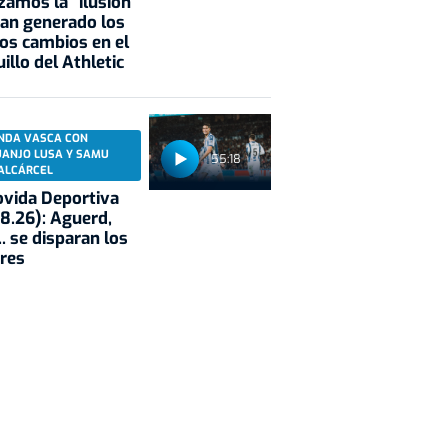
zamos la "ilusión"
an generado los
os cambios en el
illo del Athletic
NDA VASCA CON
UANJO LUSA Y SAMU
55:18
ALCÁRCEL
vida Deportiva
8.26): Aguerd,
.. se disparan los
res