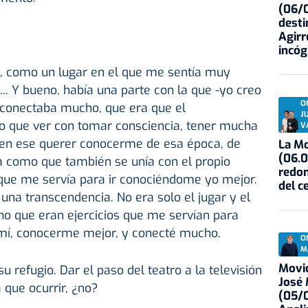
(06/0
desti
Agirr
incóg
t, como un lugar en el que me sentía muy
. Y bueno, había una parte con la que -yo creo
O
 conectaba mucho, que era que el
J
 que ver con tomar consciencia, tener mucha
V
, en ese querer conocerme de esa época, de
La Mo
(06.0
a como que también se unía con el propio
redon
 que me servía para ir conociéndome yo mejor.
del c
 una transcendencia. No era solo el jugar y el
ino que eran ejercicios que me servían para
mí, conocerme mejor, y conecté mucho.
O
M
Movid
u refugio. Dar el paso del teatro a la televisión
José
a que ocurrir, ¿no?
(05/0