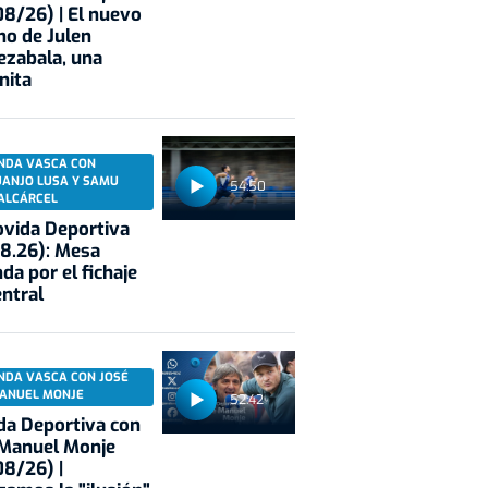
8/26) | El nuevo
no de Julen
ezabala, una
nita
NDA VASCA CON
UANJO LUSA Y SAMU
54:50
ALCÁRCEL
vida Deportiva
8.26): Mesa
da por el fichaje
entral
NDA VASCA CON JOSÉ
ANUEL MONJE
52:42
a Deportiva con
 Manuel Monje
8/26) |