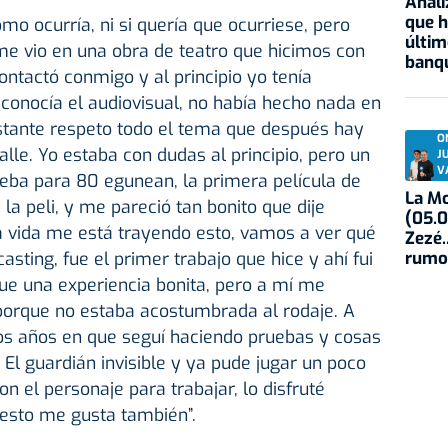
Anali
que h
mo ocurría, ni si quería que ocurriese, pero
últim
me vio en una obra de teatro que hicimos con
banqu
 Contactó conmigo y al principio yo tenía
onocía el audiovisual, no había hecho nada en
stante respeto todo el tema que después hay
O
lle. Yo estaba con dudas al principio, pero un
J
V
eba para 80 egunean, la primera película de
La Mo
 la peli, y me pareció tan bonito que dije
(05.0
a vida me está trayendo esto, vamos a ver qué
Zezé.
rumo
asting, fue el primer trabajo que hice y ahí fui
ue una experiencia bonita, pero a mí me
 porque no estaba acostumbrada al rodaje. A
rios años en que seguí haciendo pruebas y cosas
 El guardián invisible y ya pude jugar un poco
n el personaje para trabajar, lo disfruté
 esto me gusta también”.