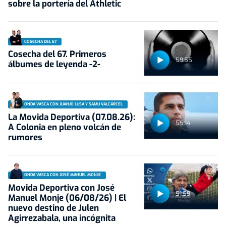
sobre la portería del Athletic
COSECHA DEL 67
Cosecha del 67. Primeros
59:55
álbumes de leyenda -2-
ONDA VASCA CON JUANJO LUSA Y SAMU VALCÁRCEL
La Movida Deportiva (07.08.26):
55:14
A Colonia en pleno volcán de
rumores
ONDA VASCA CON JOSÉ MANUEL MONJE
Movida Deportiva con José
51:59
Manuel Monje (06/08/26) | El
nuevo destino de Julen
Agirrezabala, una incógnita