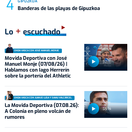
GIPUZKOA
Banderas de las playas de Gipuzkoa
+
Lo
escuchado
ONDA VASCA CON JOSÉ MANUEL MONJE
Movida Deportiva con José
52:11
Manuel Monje (07/08/26) |
Hablamos con Iago Herrerín
sobre la portería del Athletic
ONDA VASCA CON JUANJO LUSA Y SAMU VALCÁRCEL
La Movida Deportiva (07.08.26):
55:14
A Colonia en pleno volcán de
rumores