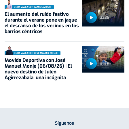
ONDA VASCA CON IMANOL ARRUTI
El aumento del ruido festivo
22:36
durante el verano pone en jaque
el descanso de los vecinos en los
barrios céntricos
ONDA VASCA CON JOSÉ MANUEL MONJE
Movida Deportiva con José
51:59
Manuel Monje (06/08/26) | El
nuevo destino de Julen
Agirrezabala, una incógnita
Síguenos