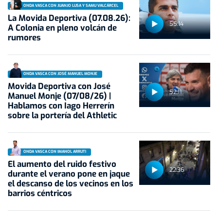
ONDA VASCA CON JUANJO LUSA Y SAMU VALCÁRCEL
La Movida Deportiva (07.08.26):
55:14
A Colonia en pleno volcán de
rumores
ONDA VASCA CON JOSÉ MANUEL MONJE
Movida Deportiva con José
52:11
Manuel Monje (07/08/26) |
Hablamos con Iago Herrerín
sobre la portería del Athletic
ONDA VASCA CON IMANOL ARRUTI
El aumento del ruido festivo
22:36
durante el verano pone en jaque
el descanso de los vecinos en los
barrios céntricos