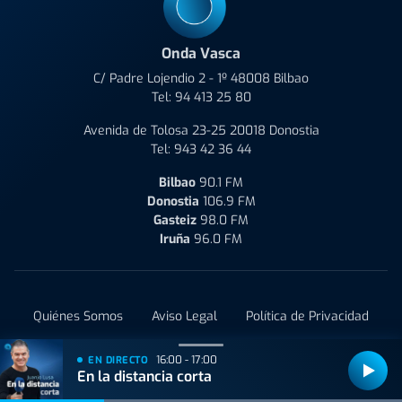
Onda Vasca
C/ Padre Lojendio 2 - 1º 48008 Bilbao
Tel:
94 413 25 80
Avenida de Tolosa 23-25 20018 Donostia
Tel:
943 42 36 44
Bilbao
90.1 FM
Donostia
106.9 FM
Gasteiz
98.0 FM
Iruña
96.0 FM
Quiénes Somos
Aviso Legal
Política de Privacidad
Política de Cookies
Condiciones de uso y Contratación
16:00 - 17:00
EN DIRECTO
En la distancia corta
Administrar Utiq