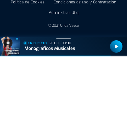
Política de Cookies
Condiciones de uso y Contratación
Administrar Utiq
© 2021 Onda Vasca
20:00 - 00:00
EN DIRECTO
Monográficos Musicales
Bizkaiko Foru Aldundiak finantzatu du proiektu hau, 2021eko Suspertze