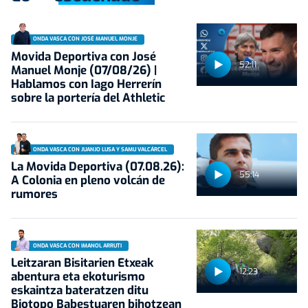
ONDA VASCA CON JOSÉ MANUEL MONJE
Movida Deportiva con José
52:11
Manuel Monje (07/08/26) |
Hablamos con Iago Herrerín
sobre la portería del Athletic
ONDA VASCA CON JUANJO LUSA Y SAMU VALCÁRCEL
La Movida Deportiva (07.08.26):
55:14
A Colonia en pleno volcán de
rumores
ONDA VASCA CON IMANOL ARRUTI
Leitzaran Bisitarien Etxeak
12:23
abentura eta ekoturismo
eskaintza bateratzen ditu
Biotopo Babestuaren bihotzean