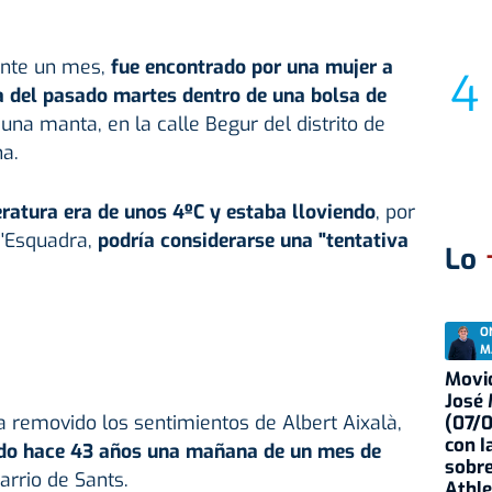
nte un mes,
fue encontrado por una mujer a
 del pasado martes dentro de una bolsa de
 una manta, en la calle Begur del distrito de
na.
ratura era de unos 4ºC y estaba lloviendo
, por
d'Esquadra,
podría considerarse una "tentativa
Lo
O
M
Movid
José
a removido los sentimientos de Albert Aixalà,
(07/
con I
do hace 43 años una mañana de un mes de
sobre
arrio de Sants.
Athle