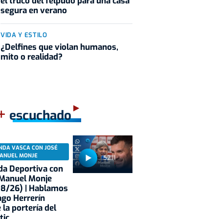
el truco del felpudo para una casa
segura en verano
VIDA Y ESTILO
¿Delfines que violan humanos,
mito o realidad?
+
escuchado
NDA VASCA CON JOSÉ
ANUEL MONJE
52:11
a Deportiva con
 Manuel Monje
08/26) | Hablamos
ago Herrerín
 la portería del
tic