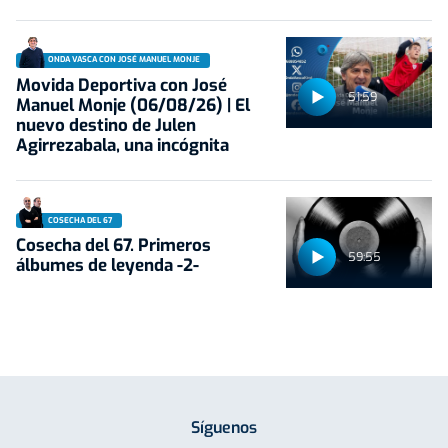
ONDA VASCA CON JOSÉ MANUEL MONJE
Movida Deportiva con José
51:59
Manuel Monje (06/08/26) | El
nuevo destino de Julen
Agirrezabala, una incógnita
COSECHA DEL 67
Cosecha del 67. Primeros
59:55
álbumes de leyenda -2-
Síguenos