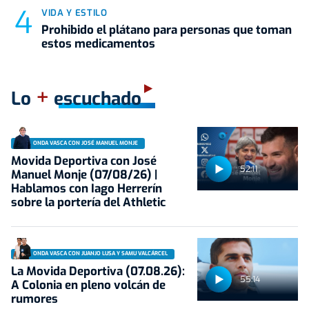
VIDA Y ESTILO
Prohibido el plátano para personas que toman
estos medicamentos
+
Lo
escuchado
ONDA VASCA CON JOSÉ MANUEL MONJE
Movida Deportiva con José
52:11
Manuel Monje (07/08/26) |
Hablamos con Iago Herrerín
sobre la portería del Athletic
ONDA VASCA CON JUANJO LUSA Y SAMU VALCÁRCEL
La Movida Deportiva (07.08.26):
55:14
A Colonia en pleno volcán de
rumores