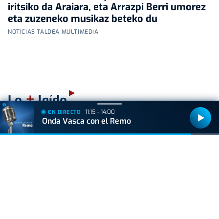
iritsiko da Araiara, eta Arrazpi Berri umorez
eta zuzeneko musikaz beteko du
NOTICIAS TALDEA MULTIMEDIA
+
Lo
leído
11:15 - 14:00
EN DIRECTO
Onda Vasca con el Remo
ACTUALIDAD
Hallan muerto a un recién nacido en un armario
después de que su madre ingresara en el
hospital por una hemorragia
VIDA Y ESTILO
¿Los huevos tienen el mismo efecto que el
Ozempic? Boticaria García lo aclara