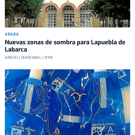
ARABA
Nuevas zonas de sombra para Lapuebla de
Labarca
ARACELI OIARZABAL | NTM