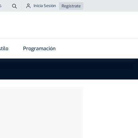
Inicia Sesión
Regístrate
6
Buscar
tilo
Programación