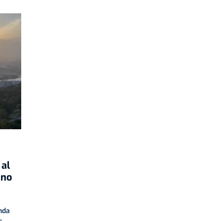
 al
ano
nda