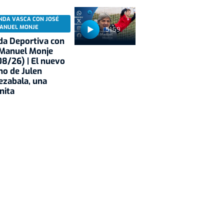
NDA VASCA CON JOSÉ
ANUEL MONJE
51:59
a Deportiva con
 Manuel Monje
8/26) | El nuevo
no de Julen
ezabala, una
nita