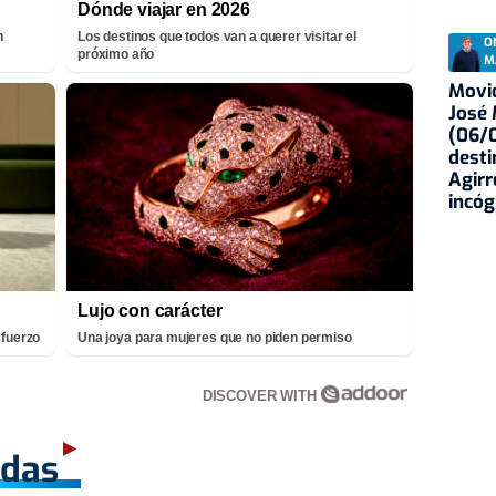
Dónde viajar en 2026
n
Los destinos que todos van a querer visitar el
O
próximo año
M
Movid
José
(06/0
desti
Agirr
incóg
Lujo con carácter
sfuerzo
Una joya para mujeres que no piden permiso
DISCOVER WITH
adas