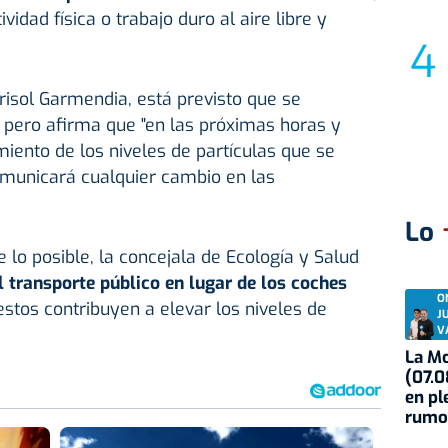
idad física o trabajo duro al aire libre y
risol Garmendia, está previsto que se
pero afirma que "e
n las próximas horas y
miento de los niveles de partículas que se
omunicará cualquier cambio en las
Lo
 lo posible, la concejala de Ecología y Salud
l transporte público en lugar de los coches
O
stos contribuyen a elevar los niveles de
J
V
La Mo
(07.0
en pl
rumo