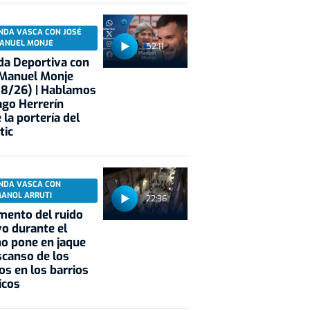
NDA VASCA CON JOSÉ
ANUEL MONJE
52:11
a Deportiva con
 Manuel Monje
08/26) | Hablamos
ago Herrerín
 la portería del
tic
NDA VASCA CON
MANOL ARRUTI
22:36
mento del ruido
vo durante el
o pone en jaque
scanso de los
os en los barrios
icos