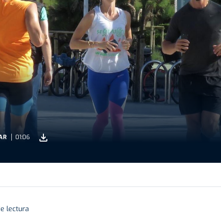
AR
01:06
e lectura