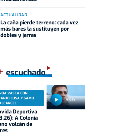
ACTUALIDAD
La caña pierde terreno: cada vez
más bares la sustituyen por
dobles y jarras
+
escuchado
NDA VASCA CON
UANJO LUSA Y SAMU
55:14
ALCÁRCEL
vida Deportiva
8.26): A Colonia
eno volcán de
res