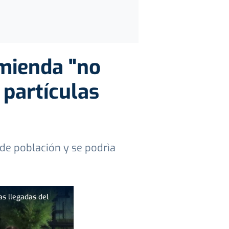
mienda "no
s partículas
de población y se podrìa
as llegadas del