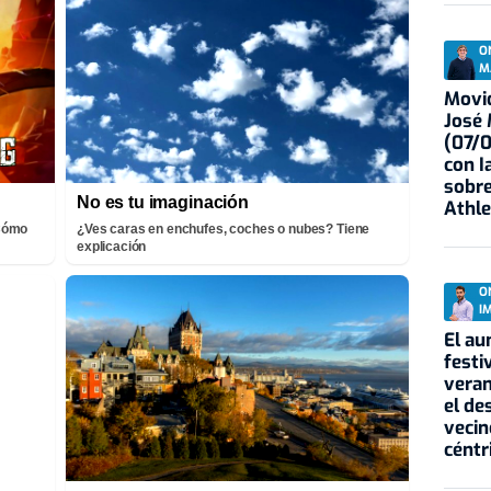
O
M
Movid
José
(07/
con I
sobre
No es tu imaginación
Athle
¡Cómo
¿Ves caras en enchufes, coches o nubes? Tiene
explicación
O
I
El au
festi
veran
el de
vecin
céntr