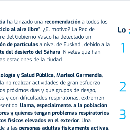
tia
ha lanzado una
recomendación
a todos los
Lo
icio al aire libre"
. ¿El motivo? L
a Red de
Aire del Gobierno Vasco ha detectado un
ón de partículas
a nivel de Euskadi, debido a la
e del desierto del Sáhara
. Niveles que han
as estaciones de la ciudad.
cología y Salud Pública, Marisol Garmendia
,
a no realizar actividades de gran esfuerzo
e los próximos días y que grupos de riesgo,
 y con dificultades respiratorias, extremen
 sentido,
llama, especialmente. a la población
ores y quienes tengan problemas respiratorios
os físicos elevados en el exterior
. Una
de a las
personas adultas físicamente activas
,