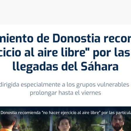
miento de Donostia reco
icio al aire libre" por la
llegadas del Sáhara
irigida especialmente a los grupos vulnerables 
prolongar hasta el viernes
onostia recomienda "no hacer ejercicio al aire libre" por las partícul