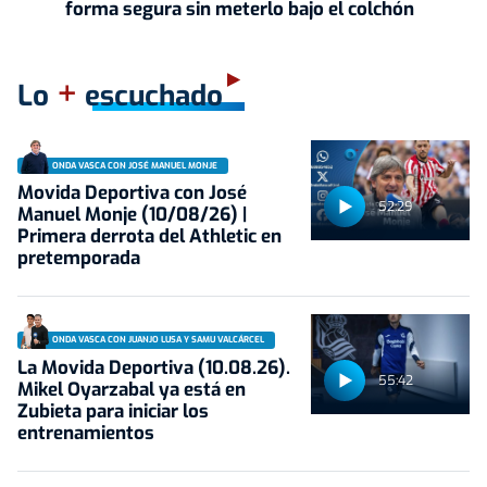
forma segura sin meterlo bajo el colchón
+
Lo
escuchado
ONDA VASCA CON JOSÉ MANUEL MONJE
Movida Deportiva con José
52:29
Manuel Monje (10/08/26) |
Primera derrota del Athletic en
pretemporada
ONDA VASCA CON JUANJO LUSA Y SAMU VALCÁRCEL
La Movida Deportiva (10.08.26).
55:42
Mikel Oyarzabal ya está en
Zubieta para iniciar los
entrenamientos