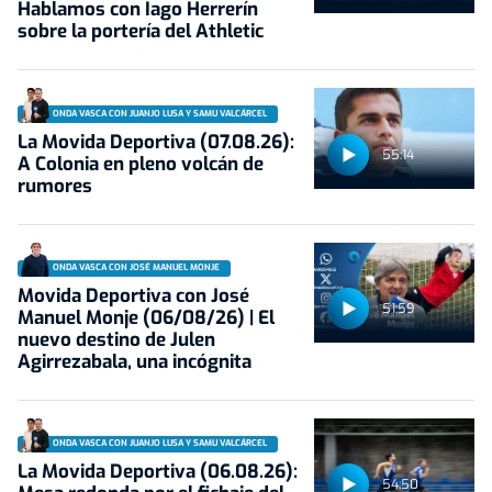
Hablamos con Iago Herrerín
sobre la portería del Athletic
ONDA VASCA CON JUANJO LUSA Y SAMU VALCÁRCEL
La Movida Deportiva (07.08.26):
55:14
A Colonia en pleno volcán de
rumores
ONDA VASCA CON JOSÉ MANUEL MONJE
Movida Deportiva con José
51:59
Manuel Monje (06/08/26) | El
nuevo destino de Julen
Agirrezabala, una incógnita
ONDA VASCA CON JUANJO LUSA Y SAMU VALCÁRCEL
La Movida Deportiva (06.08.26):
54:50