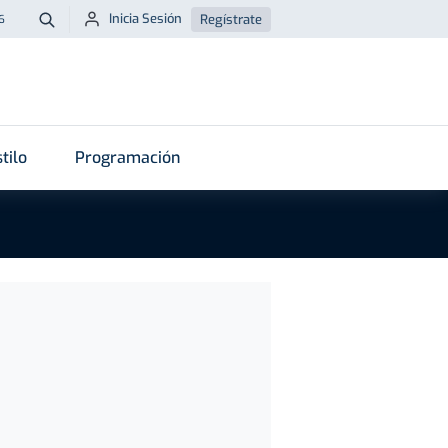
Inicia Sesión
Regístrate
6
Buscar
tilo
Programación