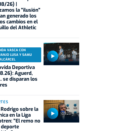
8/26) |
zamos la "ilusión"
an generado los
os cambios en el
illo del Athletic
NDA VASCA CON
UANJO LUSA Y SAMU
55:18
ALCÁRCEL
vida Deportiva
8.26): Aguerd,
.. se disparan los
res
RTES
 Rodrigo sobre la
09:23
ica en la Liga
tren: "El remo no
 deporte