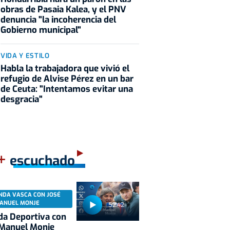
obras de Pasaia Kalea, y el PNV
denuncia "la incoherencia del
Gobierno municipal"
VIDA Y ESTILO
Habla la trabajadora que vivió el
refugio de Alvise Pérez en un bar
de Ceuta: "Intentamos evitar una
desgracia"
+
escuchado
NDA VASCA CON JOSÉ
ANUEL MONJE
52:42
a Deportiva con
 Manuel Monje