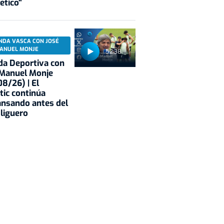
ético"
NDA VASCA CON JOSÉ
ANUEL MONJE
52:38
a Deportiva con
 Manuel Monje
8/26) | El
tic continúa
nsando antes del
 liguero