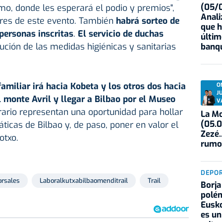
(05/0
o, donde les esperará el podio y premios",
Anali
res de este evento. También
habrá sorteo de
que h
personas inscritas
.
El servicio de duchas
últim
ución de las medidas higiénicas y sanitarias
banqu
familiar irá hacia Kobeta y los otros dos hacia
O
J
l monte Avril y llegar a Bilbao por el Museo
V
nerario representan una oportunidad para hollar
La Mo
(05.0
cas de Bilbao y, de paso, poner en valor el
Zezé.
otxo.
rumo
DEPO
orsales
Laboralkutxabilbaomenditrail
Trail
Borja
polém
Eusko
es un