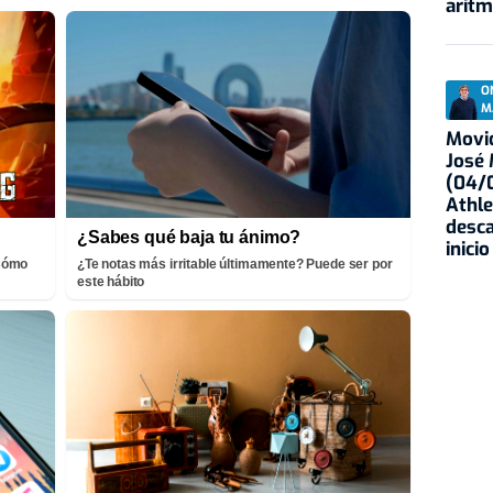
aritm
O
M
Movid
José
(04/0
Athle
desca
¿Sabes qué baja tu ánimo?
inicio
¡Cómo
¿Te notas más irritable últimamente? Puede ser por
este hábito