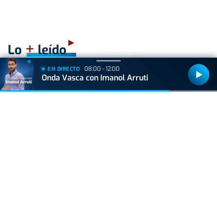
+
Lo
leído
08:00 - 12:00
EN DIRECTO
ACTUALIDAD
Onda Vasca con Imanol Arruti
Hallan muerto a un recién nacido en un armario
después de que su madre ingresara en el
hospital por una hemorragia
BIZKAIA
Sorpresa en Bakio: un pequeño tiburón obliga a
cerrar la playa durante una hora
VIDA Y ESTILO
Adiós a los robos en vacaciones: el truco del
felpudo para una casa segura en verano