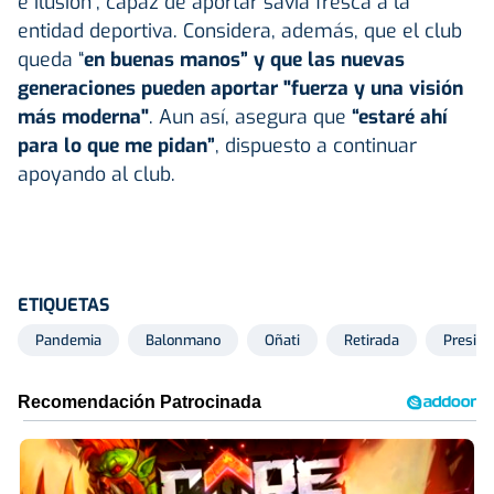
e ilusión", capaz de aportar savia fresca a la
entidad deportiva. Considera, además, que el club
queda “
en buenas manos” y que las nuevas
generaciones pueden aportar "fuerza y una visión
más moderna"
. Aun así, asegura que
“estaré ahí
para lo que me pidan”
, dispuesto a continuar
apoyando al club.
ETIQUETAS
Pandemia
Balonmano
Oñati
Retirada
Preside