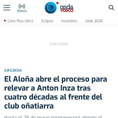
Bus
Bizkaia
Caso Plus Ultra
Eclipse
Incendios
Jaiak 2026
GIPUZKOA
El Aloña abre el proceso para
relevar a Anton Inza tras
cuatro décadas al frente del
club oñatiarra
Hasta el 25 de mayo permanecerá abierto el