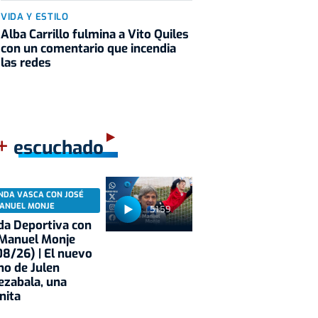
VIDA Y ESTILO
Alba Carrillo fulmina a Vito Quiles
con un comentario que incendia
las redes
+
escuchado
NDA VASCA CON JOSÉ
ANUEL MONJE
51:59
a Deportiva con
 Manuel Monje
8/26) | El nuevo
no de Julen
ezabala, una
nita