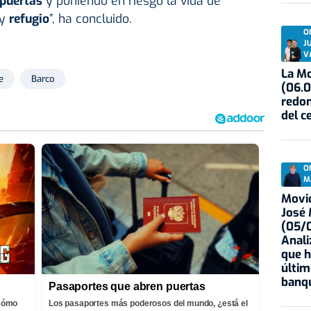
puertas
y poniendo en riesgo la vida de
y
refugio
”, ha concluido.
O
J
V
La Mo
e
Barco
(06.0
redon
del c
O
M
Movid
José
(05/0
Anali
que h
últim
banqu
Pasaportes que abren puertas
¡Cómo
Los pasaportes más poderosos del mundo, ¿está el