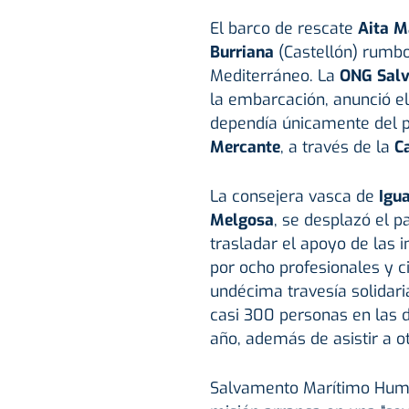
El barco de rescate
Aita M
Burriana
(Castellón) rumb
Mediterráneo. La
ONG Salv
la embarcación, anunció el
dependía únicamente del p
Mercante
, a través de la
C
La consejera vasca de
Igu
Melgosa
, se desplazó el 
trasladar el apoyo de las i
por ocho profesionales y c
undécima travesía solidari
casi 300 personas en las d
año, además de asistir a o
Salvamento Marítimo Human