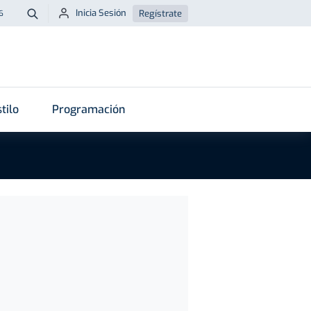
Inicia Sesión
Regístrate
6
Buscar
tilo
Programación