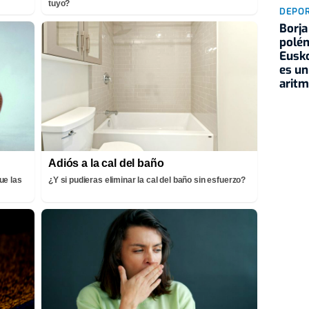
tuyo?
DEPO
Borja
polém
Eusko
es un
aritm
Adiós a la cal del baño
ue las
¿Y si pudieras eliminar la cal del baño sin esfuerzo?