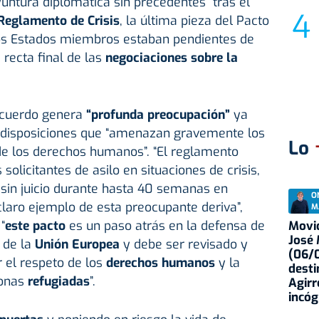
untura diplomática sin precedentes” tras el
Reglamento de Crisis
, la última pieza del Pacto
los Estados miembros estaban pendientes de
recta final de las
negociaciones sobre la
acuerdo genera
“profunda preocupación”
ya
ye disposiciones que “amenazan gravemente los
Lo
de los derechos humanos”. “El reglamento
solicitantes de asilo en situaciones de crisis,
 sin juicio durante hasta 40 semanas en
O
 claro ejemplo de esta preocupante deriva”,
M
“
este pacto
es un paso atrás en la defensa de
Movid
José
 de la
Unión Europea
y debe ser revisado y
(06/0
 el respeto de los
derechos humanos
y la
desti
sonas
refugiadas
”.
Agirr
incóg