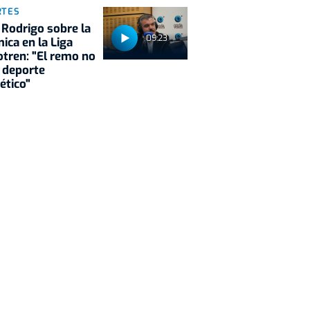
RTES
 Rodrigo sobre la
09:23
ica en la Liga
tren: "El remo no
 deporte
ético"