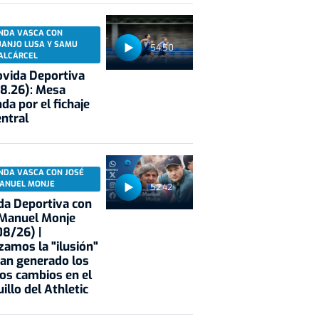
NDA VASCA CON
UANJO LUSA Y SAMU
54:50
ALCÁRCEL
vida Deportiva
8.26): Mesa
da por el fichaje
entral
NDA VASCA CON JOSÉ
ANUEL MONJE
52:42
a Deportiva con
 Manuel Monje
8/26) |
zamos la "ilusión"
an generado los
os cambios en el
illo del Athletic