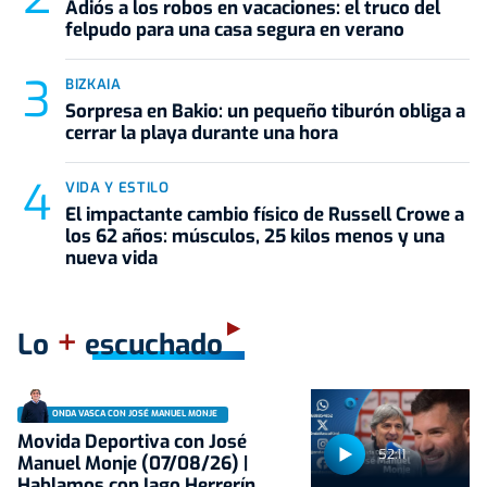
Adiós a los robos en vacaciones: el truco del
felpudo para una casa segura en verano
BIZKAIA
Sorpresa en Bakio: un pequeño tiburón obliga a
cerrar la playa durante una hora
VIDA Y ESTILO
El impactante cambio físico de Russell Crowe a
los 62 años: músculos, 25 kilos menos y una
nueva vida
+
Lo
escuchado
ONDA VASCA CON JOSÉ MANUEL MONJE
Movida Deportiva con José
52:11
Manuel Monje (07/08/26) |
Hablamos con Iago Herrerín