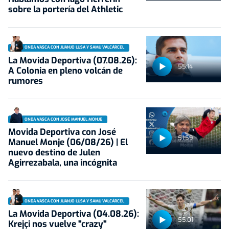
sobre la portería del Athletic
ONDA VASCA CON JUANJO LUSA Y SAMU VALCÁRCEL
La Movida Deportiva (07.08.26):
55:14
A Colonia en pleno volcán de
rumores
ONDA VASCA CON JOSÉ MANUEL MONJE
Movida Deportiva con José
51:59
Manuel Monje (06/08/26) | El
nuevo destino de Julen
Agirrezabala, una incógnita
ONDA VASCA CON JUANJO LUSA Y SAMU VALCÁRCEL
La Movida Deportiva (04.08.26):
55:01
Krejçi nos vuelve "crazy"