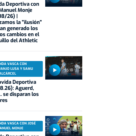
a Deportiva con
 Manuel Monje
8/26) |
zamos la "ilusión"
an generado los
os cambios en el
illo del Athletic
NDA VASCA CON
UANJO LUSA Y SAMU
55:18
ALCÁRCEL
vida Deportiva
8.26): Aguerd,
.. se disparan los
res
NDA VASCA CON JOSÉ
ANUEL MONJE
52:38