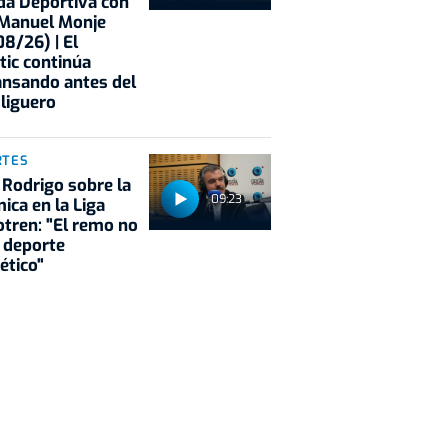
a Deportiva con
 Manuel Monje
8/26) | El
tic continúa
nsando antes del
 liguero
RTES
 Rodrigo sobre la
09:23
ica en la Liga
tren: "El remo no
 deporte
ético"