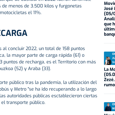
Movid
 de menos de 3.500 kilos y furgonetas
José
 motocicletas el 11%.
(05/0
Anali
que h
últim
ECARGA
banqu
 al concluir 2022, un total de 158 puntos
O
ca, la mayor parte de carga rápida (61) o
J
73 puntos de recharga, es el Territorio con más
V
puzkoa (52) y Araba (33).
La Mo
(05.0
Zezé.
rte público tras la pandemia, la utilización del
rumo
bús y Metro "se ha ido recuperando a lo largo
las autoridades públicas esctablecieron ciertas
 el transporte público.
O
M