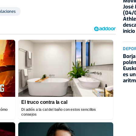
Movid
José
ulaciones
(04/0
Athle
desca
inicio
DEPO
Borja
polém
Eusko
es un
aritm
El truco contra la cal
¡Cómo
Di adiós a la cal del baño con estos sencillos
consejos