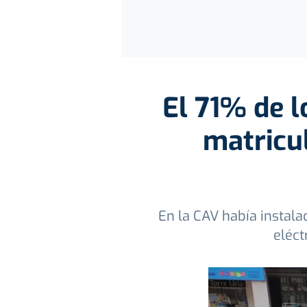
El 71% de l
matricu
En la CAV había instala
eléct