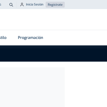
Inicia Sesión
Regístrate
6
Buscar
tilo
Programación