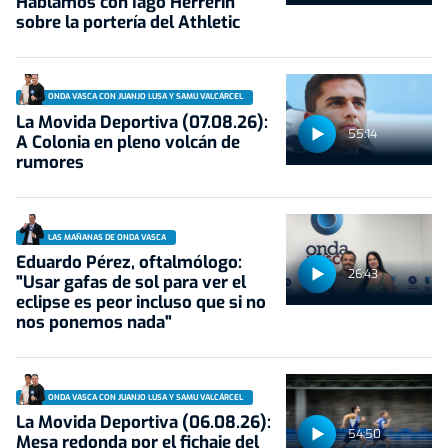
Hablamos con Iago Herrerín
sobre la portería del Athletic
ONDA VASCA CON JUANJO LUSA Y SAMU VALCÁRCEL
La Movida Deportiva (07.08.26):
55:14
A Colonia en pleno volcán de
rumores
LAS MAÑANAS DE ONDA VASCA
Eduardo Pérez, oftalmólogo:
26:43
"Usar gafas de sol para ver el
eclipse es peor incluso que si no
nos ponemos nada"
ONDA VASCA CON JUANJO LUSA Y SAMU VALCÁRCEL
La Movida Deportiva (06.08.26):
54:50
Mesa redonda por el fichaje del