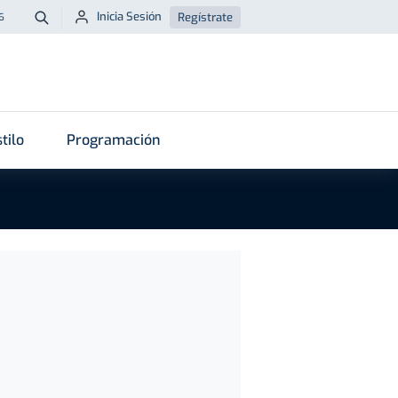
Inicia Sesión
Regístrate
6
Buscar
tilo
Programación