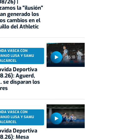
8/26) |
zamos la "ilusión"
an generado los
os cambios en el
illo del Athletic
NDA VASCA CON
UANJO LUSA Y SAMU
55:18
ALCÁRCEL
vida Deportiva
8.26): Aguerd,
.. se disparan los
res
NDA VASCA CON
UANJO LUSA Y SAMU
54:50
ALCÁRCEL
vida Deportiva
8.26): Mesa