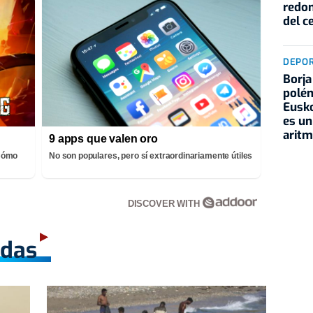
redon
del c
DEPO
Borja
polém
Eusko
es un
aritm
9 apps que valen oro
¡Cómo
No son populares, pero sí extraordinariamente útiles
DISCOVER WITH
adas