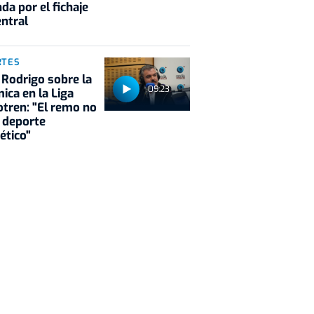
da por el fichaje
entral
RTES
 Rodrigo sobre la
09:23
ica en la Liga
tren: "El remo no
 deporte
ético"