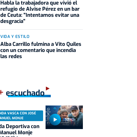
Habla la trabajadora que vivió el
refugio de Alvise Pérez en un bar
de Ceuta: "Intentamos evitar una
desgracia"
VIDA Y ESTILO
Alba Carrillo fulmina a Vito Quiles
con un comentario que incendia
las redes
+
escuchado
NDA VASCA CON JOSÉ
ANUEL MONJE
52:42
a Deportiva con
 Manuel Monje