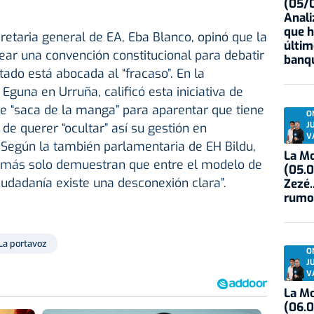
(05/0
Anali
que h
cretaria general de EA, Eba Blanco, opinó que la
últim
ear una convención constitucional para debatir
banqu
stado está abocada al “fracaso”. En la
Eguna en Urruña, calificó esta iniciativa de
e “saca de la manga” para aparentar que tiene
O
J
 de querer “ocultar” así su gestión en
V
. Según la también parlamentaria de EH Bildu,
La Mo
 más solo demuestran que entre el modelo de
(05.0
udadanía existe una desconexión clara”.
Zezé.
rumo
La portavoz
O
J
V
La Mo
(06.0