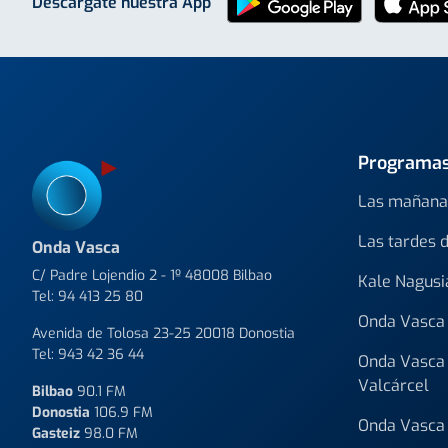
Descárgate nuestra App
Programa
Las mañana
Las tardes 
Onda Vasca
C/ Padre Lojendio 2 - 1º 48008 Bilbao
Kale Nagusi
Tel:
94 413 25 80
Onda Vasca 
Avenida de Tolosa 23-25 20018 Donostia
Tel:
943 42 36 44
Onda Vasca 
Valcárcel
Bilbao
90.1 FM
Donostia
106.9 FM
Onda Vasca 
Gasteiz
98.0 FM