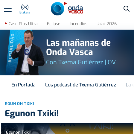
Bus
Bizkaia
Caso Plus Ultra
Eclipse
Incendios
Jaiak 2026
ACTUALIDAD
Las mañanas de
Onda Vasca
Con Txema Gutiérrez | OV
En Portada
Los podcast de Txema Gutiérrez
La 
EGUN ON TXIKI
Egunon Txiki!
Egunon Txiki!