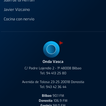
Juan de la Herrán
Javier Vizcaino
Cocina con nervio
Onda Vasca
C/ Padre Lojendio 2 - 1º 48008 Bilbao
Tel:
94 413 25 80
Avenida de Tolosa 23-25 20018 Donostia
Tel:
943 42 36 44
Bilbao
90.1 FM
Donostia
106.9 FM
Gasteiz
98.0 FM