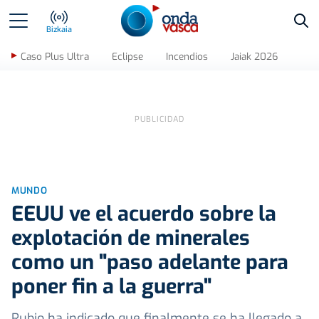
Bus
Bizkaia
Caso Plus Ultra
Eclipse
Incendios
Jaiak 2026
MUNDO
EEUU ve el acuerdo sobre la
explotación de minerales
como un "paso adelante para
poner fin a la guerra"
Rubio ha indicado que finalmente se ha llegado a