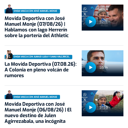
ONDA VASCA CON JOSÉ MANUEL MONJE
Movida Deportiva con José
52:11
Manuel Monje (07/08/26) |
Hablamos con Iago Herrerín
sobre la portería del Athletic
ONDA VASCA CON JUANJO LUSA Y SAMU VALCÁRCEL
La Movida Deportiva (07.08.26):
55:14
A Colonia en pleno volcán de
rumores
ONDA VASCA CON JOSÉ MANUEL MONJE
Movida Deportiva con José
51:59
Manuel Monje (06/08/26) | El
nuevo destino de Julen
Agirrezabala, una incógnita