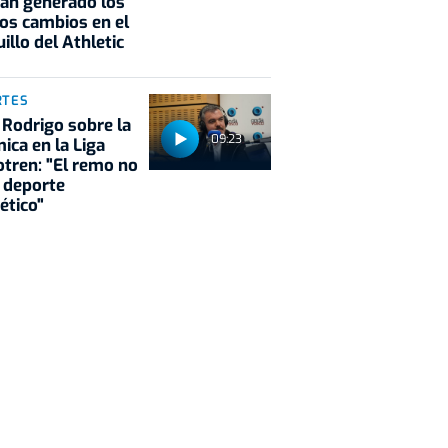
an generado los
os cambios en el
illo del Athletic
RTES
 Rodrigo sobre la
09:23
ica en la Liga
tren: "El remo no
 deporte
ético"
onstitución
Pablo Echenique
Jueces
Renovación CGPJ