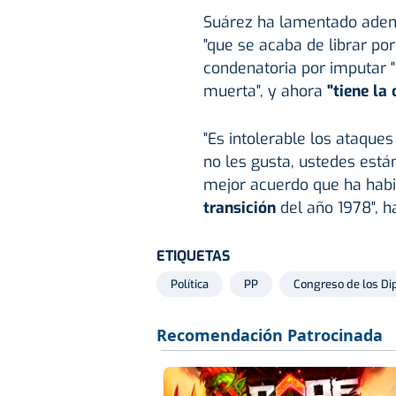
Suárez ha lamentado ade
"que se acaba de librar po
condenatoria por imputar "
muerta", y ahora
"tiene la 
"Es intolerable los ataques
no les gusta, ustedes está
mejor acuerdo que ha habid
transición
del año 1978", h
ETIQUETAS
Política
PP
Congreso de los Di