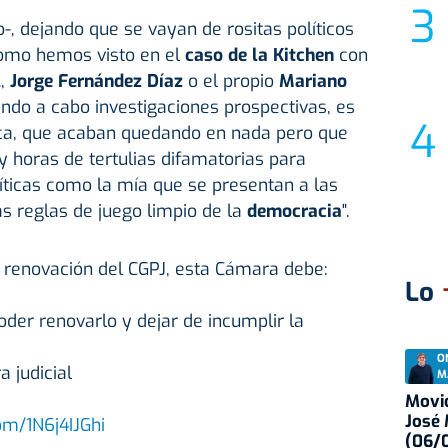
-, dejando que se vayan de rositas políticos
como hemos visto en el
caso de la Kitchen
con
l
,
Jorge Fernández Díaz
o el propio
Mariano
vando a cabo investigaciones prospectivas, es
sca, que acaban quedando en nada pero que
y horas de tertulias difamatorias para
líticas como la mía que se presentan a las
as reglas de juego limpio de la
democracia
".
 renovación del CGPJ, esta Cámara debe:
Lo
er renovarlo y dejar de incumplir la
O
 judicial
M
Movid
José
com/1N6j4IJGhi
(06/0