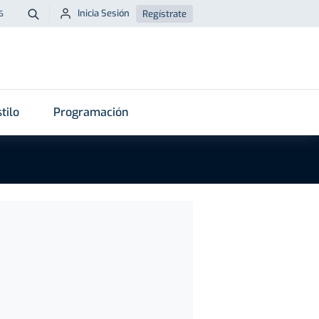
Inicia Sesión
Regístrate
6
Buscar
tilo
Programación