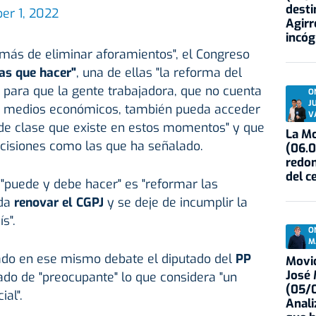
desti
er 1, 2022
Agirr
incóg
emás de eliminar aforamientos", el Congreso
as que hacer"
, una de ellas "la reforma del
l para que la gente trabajadora, que no cuenta
O
J
e medios económicos, también pueda acceder
V
de clase que existe en estos momentos" y que
La Mo
ecisiones como las que ha señalado.
(06.0
redon
del c
"puede y debe hacer" es "reformar las
eda
renovar el CGPJ
y se deje de incumplir la
s".
O
M
ado en ese mismo debate el diputado del
PP
Movid
José
cado de "preocupante" lo que considera "un
(05/0
ial".
Anali