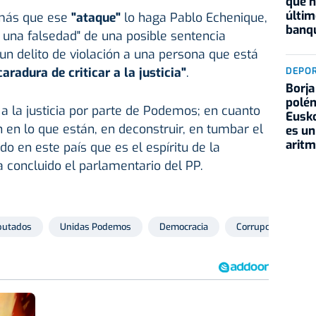
que h
últim
más que ese
"ataque"
lo haga Pablo Echenique,
banqu
r una falsedad" de una posible sentencia
un delito de violación a una persona que está
caradura de criticar a la justicia"
.
DEPO
Borja
polém
 a la justicia por parte de Podemos; en cuanto
Eusko
n en lo que están, en deconstruir, en tumbar el
es un
aritm
o en este país que es el espíritu de la
a concluido el parlamentario del PP.
putados
Unidas Podemos
Democracia
Corrupción
C