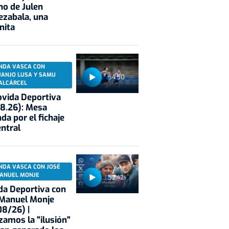
no de Julen
ezabala, una
nita
NDA VASCA CON
UANJO LUSA Y SAMU
54:50
ALCÁRCEL
vida Deportiva
8.26): Mesa
da por el fichaje
entral
NDA VASCA CON JOSÉ
ANUEL MONJE
52:42
a Deportiva con
 Manuel Monje
8/26) |
zamos la "ilusión"