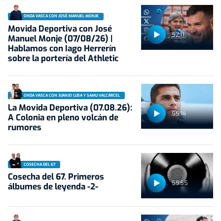
ONDA VASCA CON JOSÉ MANUEL MONJE
Movida Deportiva con José
52:11
Manuel Monje (07/08/26) |
Hablamos con Iago Herrerín
sobre la portería del Athletic
ONDA VASCA CON JUANJO LUSA Y SAMU VALCÁRCEL
La Movida Deportiva (07.08.26):
55:14
A Colonia en pleno volcán de
rumores
COSECHA DEL 67
Cosecha del 67. Primeros
59:55
álbumes de leyenda -2-