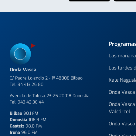
Programa
Las mañana
Las tardes 
Onda Vasca
C/ Padre Lojendio 2 - 1º 48008 Bilbao
Kale Nagusi
Tel:
94 413 25 80
Onda Vasca 
Avenida de Tolosa 23-25 20018 Donostia
Tel:
943 42 36 44
Onda Vasca 
Valcárcel
Bilbao
90.1 FM
Donostia
106.9 FM
Onda Vasca 
Gasteiz
98.0 FM
Iruña
96.0 FM
Onda Vasca 