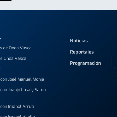
s
Noticias
s de Onda Vasca
Reportajes
de Onda Vasca
Programación
a
con José Manuel Monje
con Juanjo Lusa y Samu
con Imanol Arruti
con Imanol Vilella