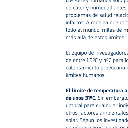
Los seres humanos solo p
de calor y humedad antes
problemas de salud relacio
infartos. A medida que el 
todo el mundo, miles de m
más allá de estos límites.
El equipo de investigador
de entre 1,5ºC y 4ºC para i
calentamiento provocaría 
límites humanos.
El límite de temperatura 
de unos 31ºC
. Sin embargo
umbral para cualquier indi
otros factores ambientales
solar. Según los investigad
un número limitado de oc