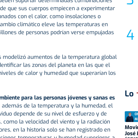
ueden soportar determinadas combinaciones
 de que sus cuerpos empiecen a experimentar
nados con el calor, como insolaciones o
cambio climático eleve las temperaturas en
illones de personas podrían verse empujadas
es modelizó aumentos de la temperatura global
dentificar las zonas del planeta en las que el
niveles de calor y humedad que superarían los
Lo
ambiente para las personas jóvenes y sanas es
, además de la temperatura y la humedad, el
viduo depende de su nivel de esfuerzo y de
O
M
, como la velocidad del viento y la radiación
Movid
ores, en la historia solo se han registrado en
José
asiones temperaturas y humedad superiores a