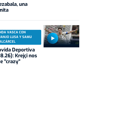
ezabala, una
nita
NDA VASCA CON
UANJO LUSA Y SAMU
55:01
ALCÁRCEL
vida Deportiva
8.26): Krejçi nos
e "crazy"