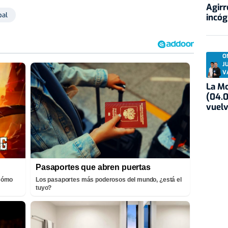
Agirr
bal
incóg
O
J
V
La Mo
(04.0
vuelv
Pasaportes que abren puertas
¡Cómo
Los pasaportes más poderosos del mundo, ¿está el
tuyo?