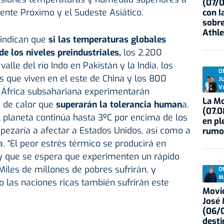
(07/
ente Próximo y el Sudeste Asiático.
con I
sobre
Athle
 indican que
si las temperaturas globales
 los niveles preindustriales,
los 2.200
alle del río Indo en Pakistán y la India, los
O
 que viven en el este de China y los 800
J
V
l África subsahariana experimentarán
La Mo
 de calor que
superarán la tolerancia human
a.
(07.0
el planeta continúa hasta 3ºC por encima de los
en pl
mpezaría a afectar a Estados Unidos, así como a
rumo
a. “El peor estrés térmico se producirá en
 y que se espera que experimenten un rápido
iles de millones de pobres sufrirán, y
O
M
 las naciones ricas también sufrirán este
Movid
José
(06/0
desti