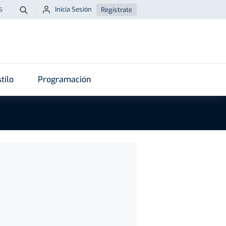
Inicia Sesión
Regístrate
6
Buscar
tilo
Programación