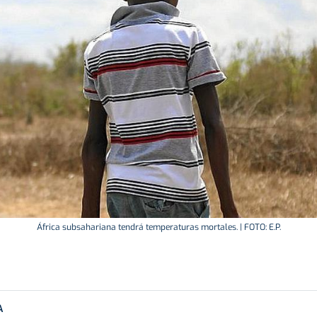
África subsahariana tendrá temperaturas mortales. | FOTO: E.P.
A