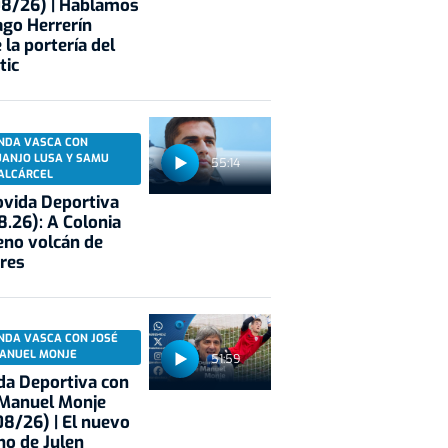
08/26) | Hablamos
ago Herrerín
 la portería del
tic
NDA VASCA CON
UANJO LUSA Y SAMU
55:14
ALCÁRCEL
vida Deportiva
8.26): A Colonia
eno volcán de
res
NDA VASCA CON JOSÉ
ANUEL MONJE
51:59
a Deportiva con
 Manuel Monje
8/26) | El nuevo
no de Julen