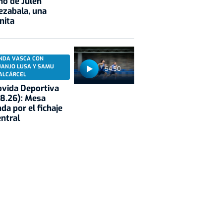
no de Julen
ezabala, una
nita
NDA VASCA CON
UANJO LUSA Y SAMU
54:50
ALCÁRCEL
vida Deportiva
8.26): Mesa
da por el fichaje
entral