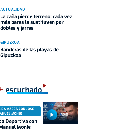
ACTUALIDAD
La caña pierde terreno: cada vez
más bares la sustituyen por
dobles y jarras
GIPUZKOA
Banderas de las playas de
Gipuzkoa
+
escuchado
NDA VASCA CON JOSÉ
ANUEL MONJE
52:11
a Deportiva con
 Manuel Monje