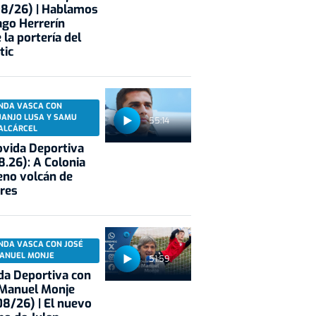
08/26) | Hablamos
ago Herrerín
 la portería del
tic
NDA VASCA CON
UANJO LUSA Y SAMU
55:14
ALCÁRCEL
vida Deportiva
8.26): A Colonia
eno volcán de
res
NDA VASCA CON JOSÉ
ANUEL MONJE
51:59
a Deportiva con
 Manuel Monje
8/26) | El nuevo