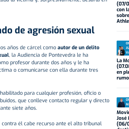
(07/
con I
sobre
Athle
ado de agresión sexual
O
os años de cárcel como
autor de un delito
J
V
xual
, la Audiencia de Pontevedra le ha
La Mo
como profesor durante dos años y le ha
(07.0
íctima o comunicarse con ella durante tres
en pl
rumo
habilitado para cualquier profesión, oficio o
ibuidos, que conlleve contacto regular y directo
O
M
nte siete años.
Movid
José
e contra él cabe recurso ante el alto tribunal
(06/0