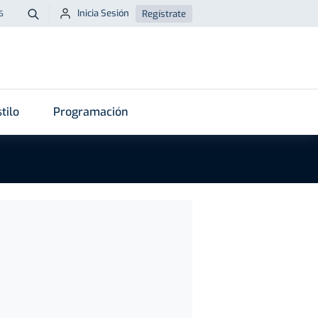
Inicia Sesión
Regístrate
6
Buscar
tilo
Programación