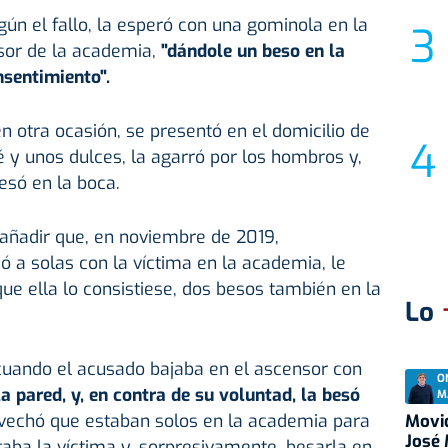
ún el fallo, la esperó con una gominola en la
nsor de la academia,
"dándole un beso en la
nsentimiento".
n otra ocasión, se presentó en el domicilio de
é y unos dulces, la agarró por los hombros y,
esó en la boca.
 añadir que, en noviembre de 2019,
 a solas con la víctima en la academia, le
 que ella lo consistiese, dos besos también en la
Lo
cuando el acusado bajaba en el ascensor con
O
la pared, y, en contra de su voluntad, la besó
M
ovechó que estaban solos en la academia para
Movid
José
taba la víctima y, sorpresivamente, besarla en