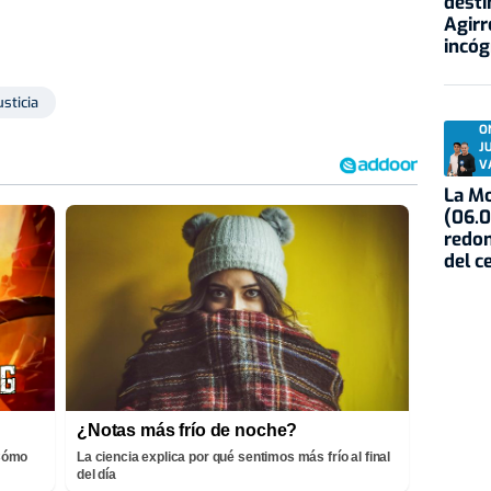
desti
Agirr
incóg
usticia
O
J
V
La Mo
(06.0
redon
del c
¿Notas más frío de noche?
¡Cómo
La ciencia explica por qué sentimos más frío al final
del día