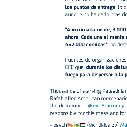
los puntos de entrega
, lo 
aunque no ha dado más det
"Aproximadamente, 8.000 c
ahora. Cada una alimenta a
462.000 comidas"
, ha det
Fuentes de organizaciones
EFE que,
durante los distu
fuego para dispersar a la 
Thousands of starving Palestinians
Rafah after American mercenaries
the distribution.
@Keir_Starmer
@
responsible for this mess and for
- psych🍉🫒🇵🇸 (@chdkidaizy)
Ma