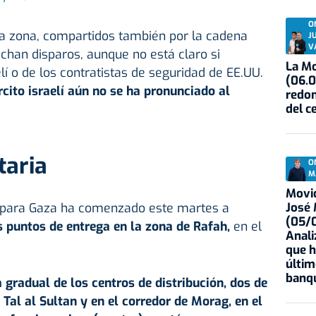
O
 la zona, compartidos también por la cadena
J
V
uchan disparos, aunque no está claro si
La Mo
elí o de los contratistas de seguridad de EE.UU.
(06.0
rcito israelí aún no se ha pronunciado al
redon
del c
aria
O
M
Movid
José
 para Gaza ha comenzado este martes a
(05/0
s puntos de entrega en la zona de Rafah,
en el
Anali
que h
últim
banqu
 gradual de los centros de distribución, dos de
 Tal al Sultan y en el corredor de Morag, en el