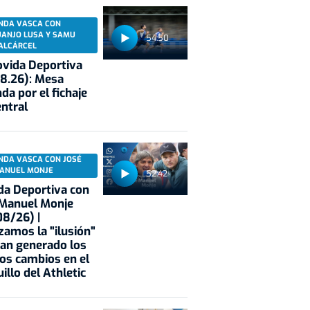
NDA VASCA CON
UANJO LUSA Y SAMU
54:50
ALCÁRCEL
vida Deportiva
8.26): Mesa
da por el fichaje
entral
NDA VASCA CON JOSÉ
ANUEL MONJE
52:42
a Deportiva con
 Manuel Monje
8/26) |
zamos la "ilusión"
an generado los
os cambios en el
illo del Athletic