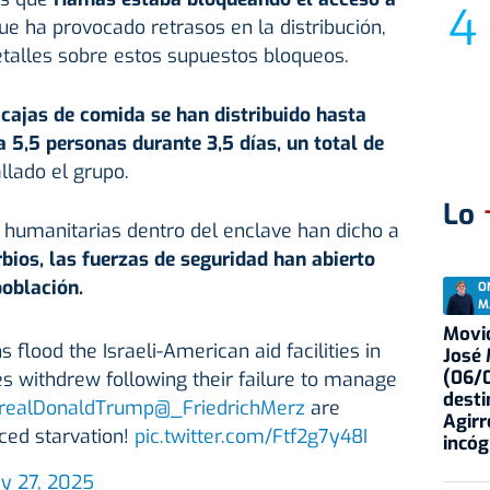
que ha provocado retrasos en la distribución,
alles sobre estos supuestos bloqueos.
ajas de comida se han distribuido hasta
 5,5 personas durante 3,5 días, un total de
allado el grupo.
Lo
 humanitarias dentro del enclave han dicho a
rbios, las fuerzas de seguridad han abierto
población.
O
M
Movid
 flood the Israeli-American aid facilities in
José
(06/0
 withdrew following their failure to manage
desti
realDonaldTrump
@_FriedrichMerz
are
Agirr
ced starvation!
pic.twitter.com/Ftf2g7y48I
incóg
y 27, 2025