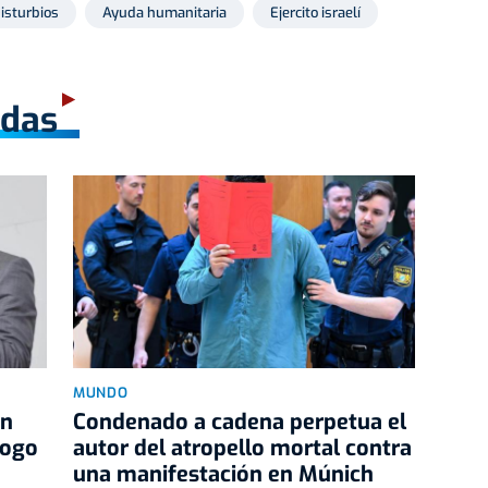
isturbios
Ayuda humanitaria
Ejercito israelí
adas
MUNDO
an
Condenado a cadena perpetua el
logo
autor del atropello mortal contra
una manifestación en Múnich