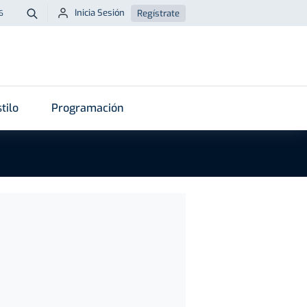
Inicia Sesión
Regístrate
6
Buscar
tilo
Programación