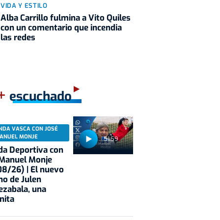
VIDA Y ESTILO
Alba Carrillo fulmina a Vito Quiles
con un comentario que incendia
las redes
+
escuchado
NDA VASCA CON JOSÉ
ANUEL MONJE
51:59
a Deportiva con
 Manuel Monje
8/26) | El nuevo
no de Julen
ezabala, una
nita