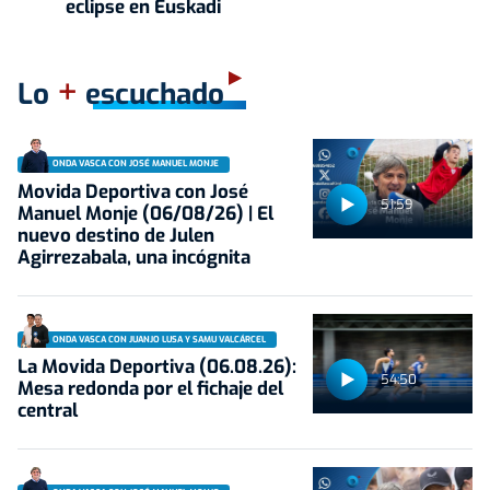
eclipse en Euskadi
+
Lo
escuchado
ONDA VASCA CON JOSÉ MANUEL MONJE
Movida Deportiva con José
51:59
Manuel Monje (06/08/26) | El
nuevo destino de Julen
Agirrezabala, una incógnita
ONDA VASCA CON JUANJO LUSA Y SAMU VALCÁRCEL
La Movida Deportiva (06.08.26):
54:50
Mesa redonda por el fichaje del
central