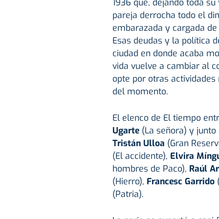
1936 que, dejando toda su 
pareja derrocha todo el di
embarazada y cargada de d
Esas deudas y la política 
ciudad en donde acaba mont
vida vuelve a cambiar al 
opte por otras actividades
del momento.
El elenco de El tiempo en
Ugarte
(La señora) y junto
Tristán Ulloa
(Gran Reserv
(El accidente),
Elvira Mín
hombres de Paco),
Raúl A
(Hierro),
Francesc Garrido
(Patria).