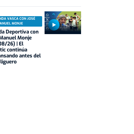
NDA VASCA CON JOSÉ
ANUEL MONJE
52:38
a Deportiva con
 Manuel Monje
8/26) | El
tic continúa
nsando antes del
 liguero