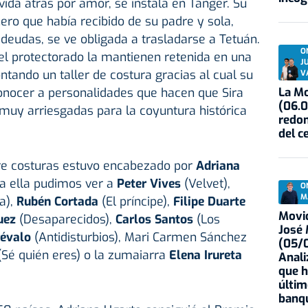
vida atrás por amor, se instala en Tánger. Su
nero que había recibido de su padre y sola,
eudas, se ve obligada a trasladarse a Tetuán.
O
del protectorado la mantienen retenida en una
J
ando un taller de costura gracias al cual su
V
La Mo
conocer a personalidades que hacen que Sira
(06.0
 muy arriesgadas para la coyuntura histórica
redon
del c
tre costuras estuvo encabezado por
Adriana
 a ella pudimos ver a
Peter Vives
(Velvet),
O
M
a),
Rubén Cortada
(El príncipe),
Filipe Duarte
Movid
guez
(Desaparecidos),
Carlos Santos
(Los
José
révalo
(Antidisturbios), Mari Carmen Sánchez
(05/0
(Sé quién eres) o la zumaiarra
Elena Irureta
Anali
que h
últim
banqu