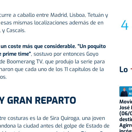
curre a caballo entre Madrid, Lisboa, Tetuán y
en esas mismas localizaciones además de en
l y Cascais.
 un coste más que considerable. “Un poquito
e prime time”
, sostuvo por entonces Goyo
 de Boomerang TV, que produjo la serie para
Lo
aron que cada uno de los 11 capítulos de la
os.
O
M
Y GRAN REPARTO
Movid
José
(06/0
tre costuras es la de Sira Quiroga, una joven
desti
Agirr
ndona la ciudad antes del golpe de Estado de
incóg