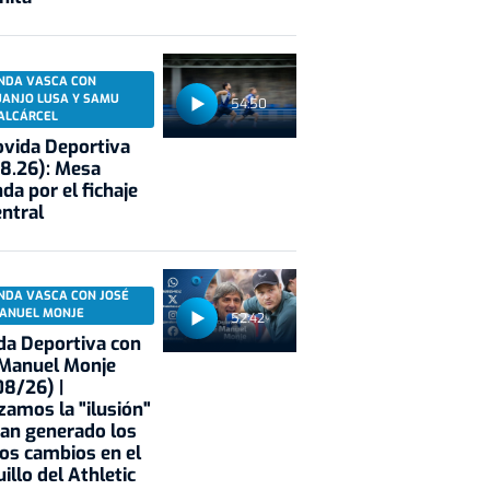
NDA VASCA CON
UANJO LUSA Y SAMU
54:50
ALCÁRCEL
vida Deportiva
8.26): Mesa
da por el fichaje
entral
NDA VASCA CON JOSÉ
ANUEL MONJE
52:42
a Deportiva con
 Manuel Monje
8/26) |
zamos la "ilusión"
an generado los
os cambios en el
illo del Athletic