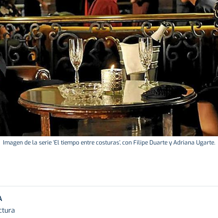
Imagen de la serie ‘El tiempo entre costuras’, con Filipe Duarte y Adriana Ugarte.
A
ctura