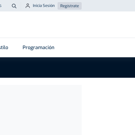
Inicia Sesión
Regístrate
6
Buscar
tilo
Programación