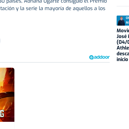
 50 países, Adriana Ugarte consiguió el Premio
tación y la serie la mayoría de aquellos a los
O
M
Movid
José
(04/0
Athle
desca
inicio