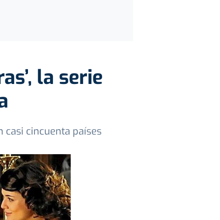
s’, la serie
a
n casi cincuenta países