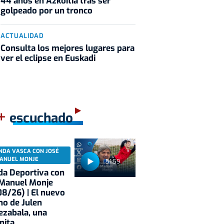
44 años en Azkoitia tras ser
golpeado por un tronco
ACTUALIDAD
Consulta los mejores lugares para
ver el eclipse en Euskadi
+
escuchado
NDA VASCA CON JOSÉ
ANUEL MONJE
51:59
a Deportiva con
 Manuel Monje
8/26) | El nuevo
no de Julen
ezabala, una
nita