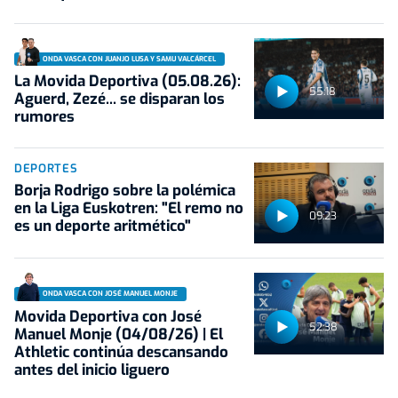
ONDA VASCA CON JUANJO LUSA Y SAMU VALCÁRCEL
La Movida Deportiva (05.08.26):
55:18
Aguerd, Zezé... se disparan los
rumores
DEPORTES
Borja Rodrigo sobre la polémica
en la Liga Euskotren: "El remo no
09:23
es un deporte aritmético"
ONDA VASCA CON JOSÉ MANUEL MONJE
Movida Deportiva con José
52:38
Manuel Monje (04/08/26) | El
Athletic continúa descansando
antes del inicio liguero